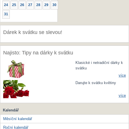
24
25
26
27
28
29
30
31
Dárek k svátku se slevou!
Najisto: Tipy na dárky k svátku
Klasické i netradiční dárky k
svátku
více
Darujte k svátku květiny
více
Kalendář
Měsíční kalendář
Roční kalendář