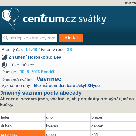
reklama
Přesný čas:
14
:
40
/ týden v roce:
33
Znamení Horoskopu:
Lev
Fáze měsíce:
Dnes je:
10. 8. 2026 Pondělí
Vavřinec
Dnes má svátek:
Významné dny:
Mezinárodní den baru Jekyll&Hyde
Jmenný seznam podle abecedy
Abecední seznam jmen, včetně jejich popularity pro výběr jména
kočky.
leden
únor
březen
duben
květen
červen
červenec
srpen
září