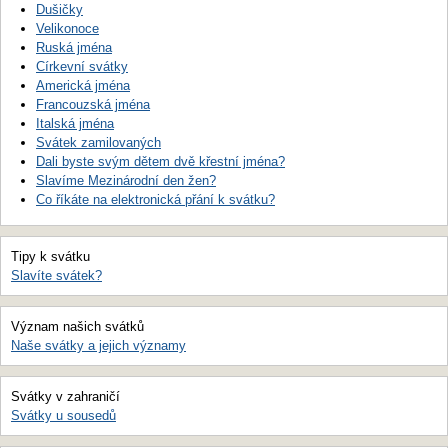
Dušičky
Velikonoce
Ruská jména
Církevní svátky
Americká jména
Francouzská jména
Italská jména
Svátek zamilovaných
Dali byste svým dětem dvě křestní jména?
Slavíme Mezinárodní den žen?
Co říkáte na elektronická přání k svátku?
Tipy k svátku
Slavíte svátek?
Význam našich svátků
Naše svátky a jejich významy
Svátky v zahraničí
Svátky u sousedů