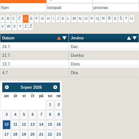
říjen
listopad
prosinec
A
B
C
Č
D
E
F
G
H
I
J
K
L
M
N
O
P
Q
R
Ř
S
Š
T
U
V
W
X
Y
Z
Ž
Datum
Jméno
24.7.
Dan
21.7.
Dumka
13.7.
Doris
4.7.
Dita
Srpen
2026
po
út
st
čt
pá
so
ne
1
2
3
4
5
6
7
8
9
10
11
12
13
14
15
16
17
18
19
20
21
22
23