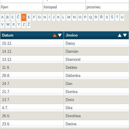
říjen
listopad
prosinec
A
B
C
Č
D
E
F
G
H
I
J
K
L
M
N
O
P
Q
R
Ř
S
Š
T
U
V
W
X
Y
Z
Ž
Datum
Jméno
15.12.
Daisy
14.12.
Damián
13.12.
Diamond
11.9.
Debbie
29.8.
Dášenka
24.7.
Dan
21.7.
Dumka
13.7.
Doris
4.7.
Dita
26.6.
Dorothea
23.6.
Darina