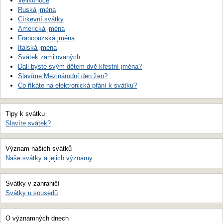
Velikonoce
Ruská jména
Církevní svátky
Americká jména
Francouzská jména
Italská jména
Svátek zamilovaných
Dali byste svým dětem dvě křestní jména?
Slavíme Mezinárodní den žen?
Co říkáte na elektronická přání k svátku?
Tipy k svátku
Slavíte svátek?
Význam našich svátků
Naše svátky a jejich významy
Svátky v zahraničí
Svátky u sousedů
O významných dnech