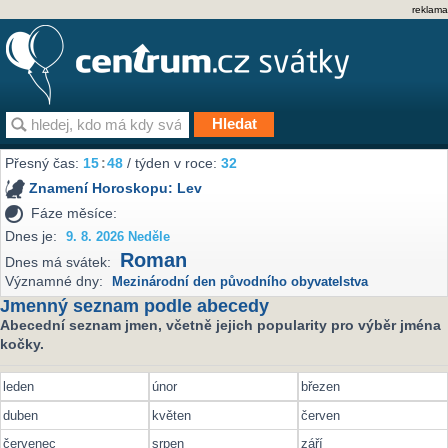
reklama
Přesný čas:
15
:
48
/ týden v roce:
32
Znamení Horoskopu:
Lev
Fáze měsíce:
Dnes je:
9. 8. 2026 Neděle
Roman
Dnes má svátek:
Významné dny:
Mezinárodní den původního obyvatelstva
Jmenný seznam podle abecedy
Abecední seznam jmen, včetně jejich popularity pro výběr jména
kočky.
leden
únor
březen
duben
květen
červen
červenec
srpen
září