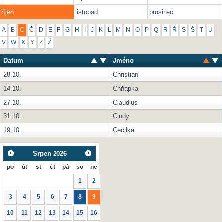
říjen
listopad
prosinec
A
B
C
Č
D
E
F
G
H
I
J
K
L
M
N
O
P
Q
R
Ř
S
Š
T
U
V
W
X
Y
Z
Ž
Datum
Jméno
28.10.
Christian
14.10.
Chňapka
27.10.
Claudius
31.10.
Cindy
19.10.
Cecilka
Srpen
2026
po
út
st
čt
pá
so
ne
1
2
3
4
5
6
7
8
9
10
11
12
13
14
15
16