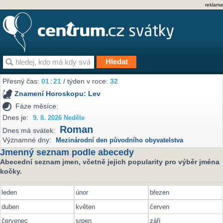
reklama
Přesný čas:
01
:
21
/ týden v roce:
32
Znamení Horoskopu:
Lev
Fáze měsíce:
Dnes je:
9. 8. 2026 Neděle
Roman
Dnes má svátek:
Významné dny:
Mezinárodní den původního obyvatelstva
Jmenný seznam podle abecedy
Abecední seznam jmen, včetně jejich popularity pro výběr jména
kočky.
leden
únor
březen
duben
květen
červen
červenec
srpen
září