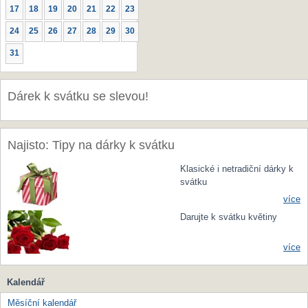
17
18
19
20
21
22
23
24
25
26
27
28
29
30
31
Dárek k svátku se slevou!
Najisto: Tipy na dárky k svátku
Klasické i netradiční dárky k
svátku
více
Darujte k svátku květiny
více
Kalendář
Měsíční kalendář