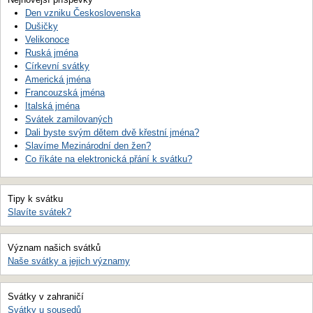
Den vzniku Československa
Dušičky
Velikonoce
Ruská jména
Církevní svátky
Americká jména
Francouzská jména
Italská jména
Svátek zamilovaných
Dali byste svým dětem dvě křestní jména?
Slavíme Mezinárodní den žen?
Co říkáte na elektronická přání k svátku?
Tipy k svátku
Slavíte svátek?
Význam našich svátků
Naše svátky a jejich významy
Svátky v zahraničí
Svátky u sousedů