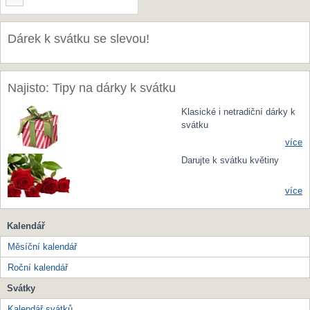
Dárek k svátku se slevou!
Najisto: Tipy na dárky k svátku
Klasické i netradiční dárky k
svátku
více
Darujte k svátku květiny
více
Kalendář
Měsíční kalendář
Roční kalendář
Svátky
Kalendář svátků