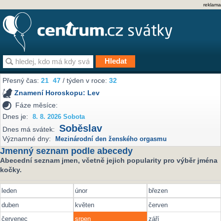
reklama
Přesný čas:
21
47
/ týden v roce:
32
Znamení Horoskopu:
Lev
Fáze měsíce:
Dnes je:
8. 8. 2026 Sobota
Soběslav
Dnes má svátek:
Významné dny:
Mezinárodní den ženského orgasmu
Jmenný seznam podle abecedy
Abecední seznam jmen, včetně jejich popularity pro výběr jména
kočky.
leden
únor
březen
duben
květen
červen
červenec
srpen
září