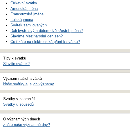
Církevní svátky
Americká jména
Francouzská jména
Italská jména
Svátek zamilovaných
Dali byste svým dětem dvě křestní jména?
Slavíme Mezinárodní den žen?
Co říkáte na elektronická přání k svátku?
Tipy k svátku
Slavíte svátek?
Význam našich svátků
Naše svátky a jejich významy
Svátky v zahraničí
Svátky u sousedů
O významných dnech
Znáte naše významné dny?