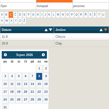
říjen
listopad
prosinec
A
B
C
Č
D
E
F
G
H
I
J
K
L
M
N
O
P
Q
R
Ř
S
Š
T
U
V
W
X
Y
Z
Ž
Datum
Jméno
11.8.
Chicco
20.8.
Chip
Srpen
2026
po
út
st
čt
pá
so
ne
1
2
3
4
5
6
7
8
9
10
11
12
13
14
15
16
17
18
19
20
21
22
23
24
25
26
27
28
29
30
31