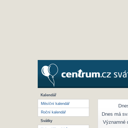
Kalendář
Měsíční kalendář
Dnes
Roční kalendář
Dnes má sv
Svátky
Významné 