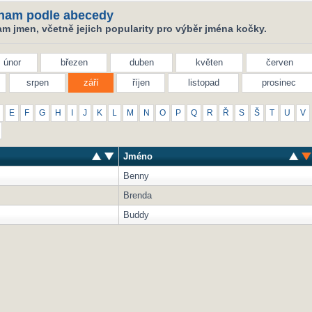
nam podle abecedy
m jmen, včetně jejich popularity pro výběr jména kočky.
únor
březen
duben
květen
červen
srpen
září
říjen
listopad
prosinec
E
F
G
H
I
J
K
L
M
N
O
P
Q
R
Ř
S
Š
T
U
V
Jméno
Benny
Brenda
Buddy