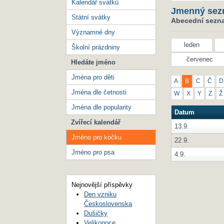
Kalendář svátků
Jmenný sez
Státní svátky
Abecední sezna
Významné dny
leden
Školní prázdniny
červenec
Hledáte jméno
Jména pro děti
A
B
C
Č
D
Jména dle četnosti
W
X
Y
Z
Ž
Jména dle popularity
Datum
Zvířecí kalendář
13.9.
Jméno pro kočku
22.9.
Jméno pro psa
4.9.
Nejnovější příspěvky
Den vzniku
Československa
Dušičky
Velikonoce