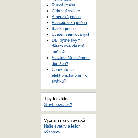
Ruská jména
Církevní svátky
Americká jména
Francouzská jména
Italská jména
Svátek zamilovaných
Dali byste svým
dětem dvě křestní
jména?
Slavíme Mezinárodní
den žen?
Co říkáte na
elektronická přání k
svátku?
Tipy k svátku
Slavíte svátek?
Význam našich svátků
Naše svátky a jejich
významy