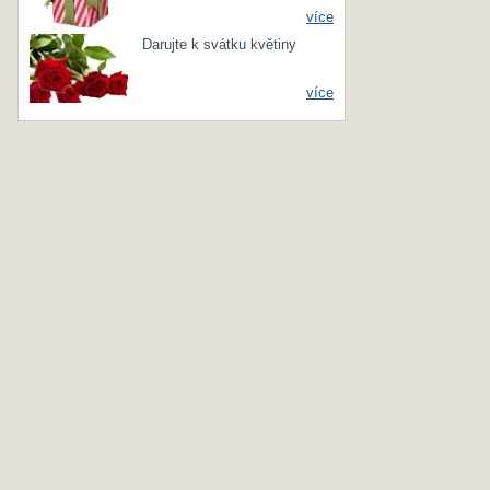
více
Darujte k svátku květiny
více