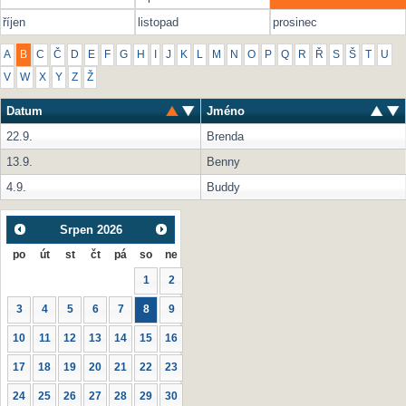
říjen
listopad
prosinec
A
B
C
Č
D
E
F
G
H
I
J
K
L
M
N
O
P
Q
R
Ř
S
Š
T
U
V
W
X
Y
Z
Ž
Datum
Jméno
22.9.
Brenda
13.9.
Benny
4.9.
Buddy
Srpen
2026
po
út
st
čt
pá
so
ne
1
2
3
4
5
6
7
8
9
10
11
12
13
14
15
16
17
18
19
20
21
22
23
24
25
26
27
28
29
30