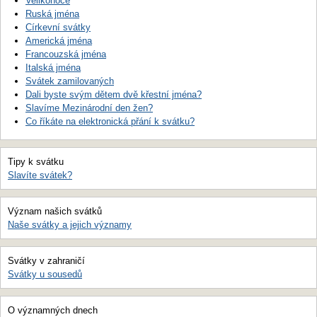
Velikonoce
Ruská jména
Církevní svátky
Americká jména
Francouzská jména
Italská jména
Svátek zamilovaných
Dali byste svým dětem dvě křestní jména?
Slavíme Mezinárodní den žen?
Co říkáte na elektronická přání k svátku?
Tipy k svátku
Slavíte svátek?
Význam našich svátků
Naše svátky a jejich významy
Svátky v zahraničí
Svátky u sousedů
O významných dnech