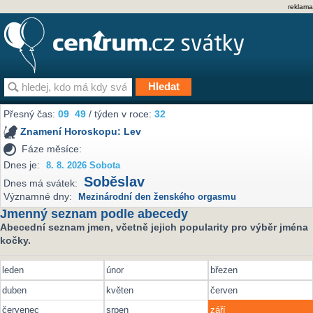
reklama
Přesný čas:
09
49
/ týden v roce:
32
Znamení Horoskopu:
Lev
Fáze měsíce:
Dnes je:
8. 8. 2026 Sobota
Soběslav
Dnes má svátek:
Významné dny:
Mezinárodní den ženského orgasmu
Jmenný seznam podle abecedy
Abecední seznam jmen, včetně jejich popularity pro výběr jména
kočky.
leden
únor
březen
duben
květen
červen
červenec
srpen
září