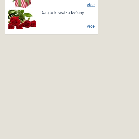
více
Darujte k svátku květiny
více