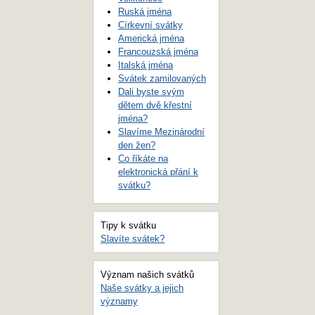
Ruská jména
Církevní svátky
Americká jména
Francouzská jména
Italská jména
Svátek zamilovaných
Dali byste svým
dětem dvě křestní
jména?
Slavíme Mezinárodní
den žen?
Co říkáte na
elektronická přání k
svátku?
Tipy k svátku
Slavíte svátek?
Význam našich svátků
Naše svátky a jejich
významy