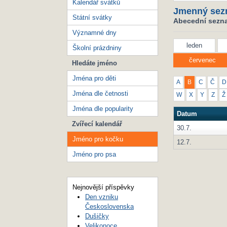
Kalendář svátků
Jmenný sez
Státní svátky
Abecední sezna
Významné dny
leden
Školní prázdniny
červenec
Hledáte jméno
Jména pro děti
A
B
C
Č
D
Jména dle četnosti
W
X
Y
Z
Ž
Jména dle popularity
Datum
Zvířecí kalendář
30.7.
Jméno pro kočku
12.7.
Jméno pro psa
Nejnovější příspěvky
Den vzniku
Československa
Dušičky
Velikonoce