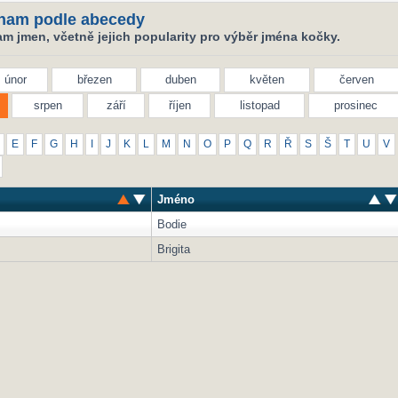
nam podle abecedy
m jmen, včetně jejich popularity pro výběr jména kočky.
únor
březen
duben
květen
červen
srpen
září
říjen
listopad
prosinec
E
F
G
H
I
J
K
L
M
N
O
P
Q
R
Ř
S
Š
T
U
V
Jméno
Bodie
Brigita