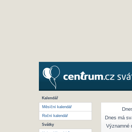
Kalendář
Měsíční kalendář
Dnes
Roční kalendář
Dnes má sv
Svátky
Významné 