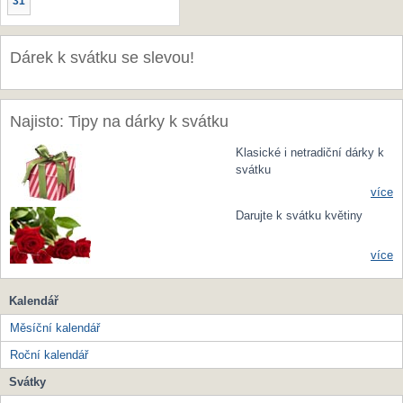
31
Dárek k svátku se slevou!
Najisto: Tipy na dárky k svátku
Klasické i netradiční dárky k
svátku
více
Darujte k svátku květiny
více
Kalendář
Měsíční kalendář
Roční kalendář
Svátky