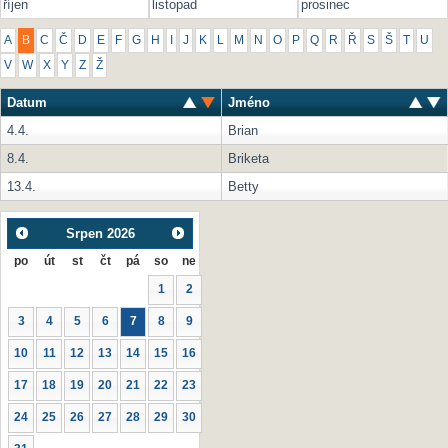
říjen
listopad
prosinec
A
B
C
Č
D
E
F
G
H
I
J
K
L
M
N
O
P
Q
R
Ř
S
Š
T
U
V
W
X
Y
Z
Ž
Datum
Jméno
4.4.
Brian
8.4.
Briketa
13.4.
Betty
Srpen
2026
po
út
st
čt
pá
so
ne
1
2
3
4
5
6
7
8
9
10
11
12
13
14
15
16
17
18
19
20
21
22
23
24
25
26
27
28
29
30