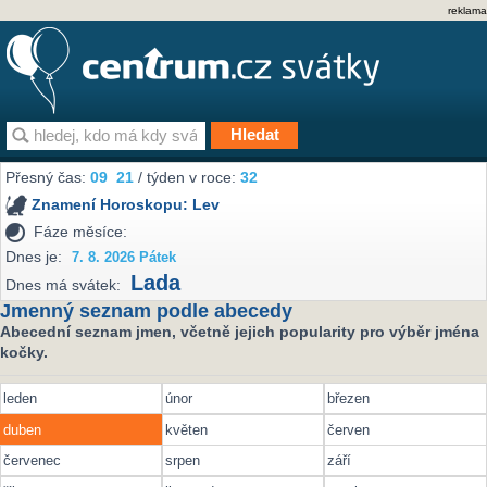
reklama
Přesný čas:
09
21
/ týden v roce:
32
Znamení Horoskopu:
Lev
Fáze měsíce:
Dnes je:
7. 8. 2026 Pátek
Lada
Dnes má svátek:
Jmenný seznam podle abecedy
Abecední seznam jmen, včetně jejich popularity pro výběr jména
kočky.
leden
únor
březen
duben
květen
červen
červenec
srpen
září