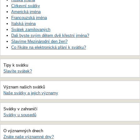
Církevní svátky
Americká jména
Francouzská jména
Italská jména
Svátek zamilovaných
Dali byste svým dětem dvě křestní jména?
Slavíme Mezinárodní den žen?
Co říkáte na elektronická přání k svátku?
Tipy k svátku
Slavíte svátek?
Význam našich svátků
Naše svátky a jejich významy
Svátky v zahraničí
Svátky u sousedů
O významných dnech
Znáte naše významné dny?