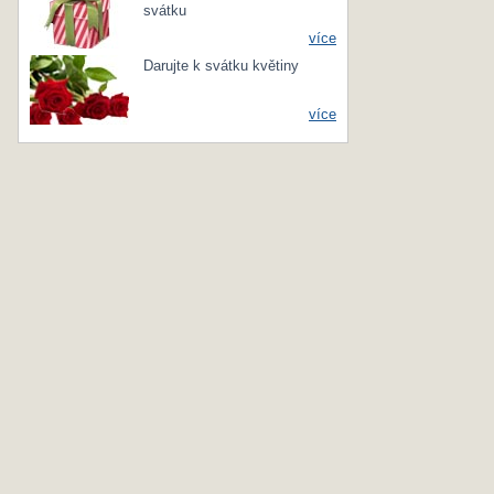
svátku
více
Darujte k svátku květiny
více