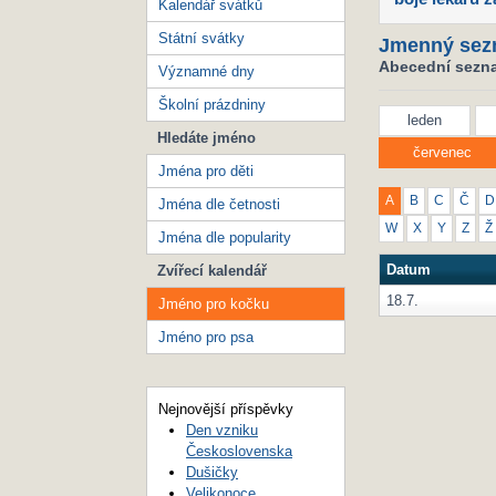
Kalendář svátků
Státní svátky
Jmenný sez
Abecední sezna
Významné dny
Školní prázdniny
leden
Hledáte jméno
červenec
Jména pro děti
A
B
C
Č
D
Jména dle četnosti
W
X
Y
Z
Ž
Jména dle popularity
Datum
Zvířecí kalendář
18.7.
Jméno pro kočku
Jméno pro psa
Nejnovější příspěvky
Den vzniku
Československa
Dušičky
Velikonoce