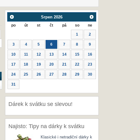
Srpen
2026
po
út
st
čt
pá
so
ne
1
2
3
4
5
6
7
8
9
10
11
12
13
14
15
16
17
18
19
20
21
22
23
24
25
26
27
28
29
30
31
Dárek k svátku se slevou!
Najisto: Tipy na dárky k svátku
Klasické i netradiční dárky k