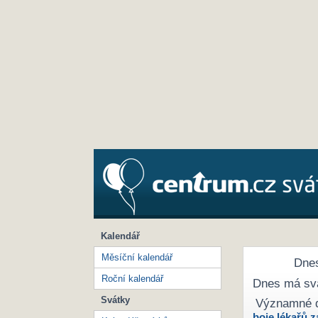
Kalendář
Měsíční kalendář
Dnes
Roční kalendář
Dnes má sv
Svátky
Významné 
boje lékařů z