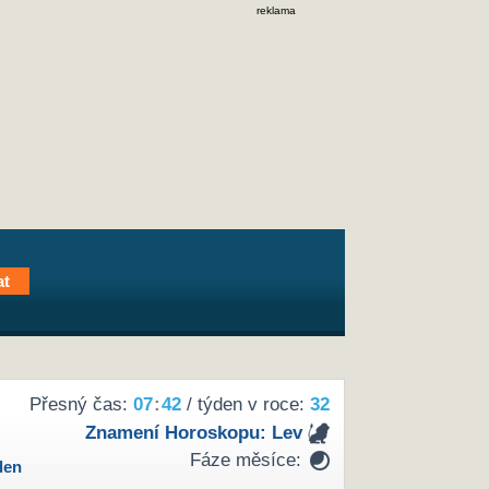
reklama
Přesný čas:
07
:
42
/ týden v roce:
32
Znamení Horoskopu:
Lev
Fáze měsíce:
den