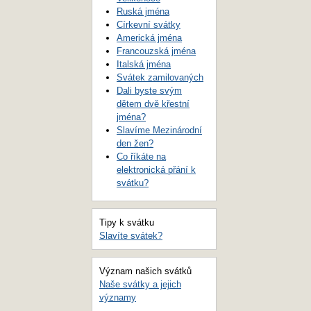
Ruská jména
Církevní svátky
Americká jména
Francouzská jména
Italská jména
Svátek zamilovaných
Dali byste svým
dětem dvě křestní
jména?
Slavíme Mezinárodní
den žen?
Co říkáte na
elektronická přání k
svátku?
Tipy k svátku
Slavíte svátek?
Význam našich svátků
Naše svátky a jejich
významy