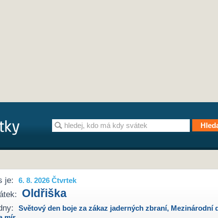
 je:
6. 8. 2026 Čtvrtek
Oldřiška
átek:
dny:
Světový den boje za zákaz jaderných zbraní
,
Mezinárodní 
a mír