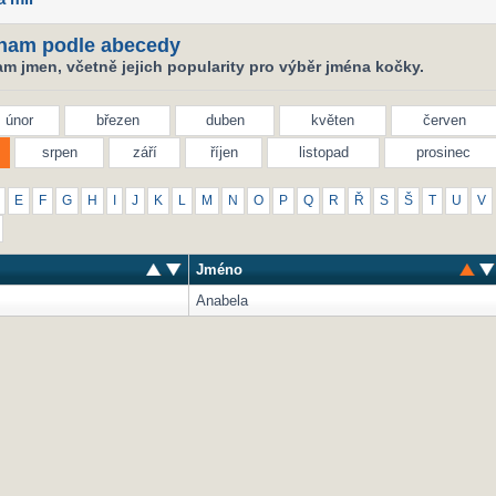
nam podle abecedy
m jmen, včetně jejich popularity pro výběr jména kočky.
únor
březen
duben
květen
červen
srpen
září
říjen
listopad
prosinec
E
F
G
H
I
J
K
L
M
N
O
P
Q
R
Ř
S
Š
T
U
V
Jméno
Anabela