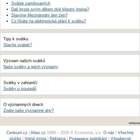
Svátek zamilovaných
Dali byste svým dětem dvě křestní jména?
Slavíme Mezinárodní den žen?
Co říkáte na elektronická přání k svátku?
Tipy k svátku
Slavíte svátek?
Význam našich svátků
Naše svátky a jejich významy
Svátky v zahraničí
Svátky u sousedů
O významných dnech
Znáte naše významné dny?
reklama
Centrum.cz
|
Atlas.cz
1999 – 2026 © Economia, a.s.
O nás
|
Všechny
služby
|
Volná místa
|
Reklama
|
Propagace podnikání
|
Všeobecné