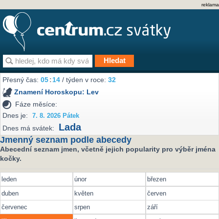
reklama
Přesný čas:
05
:
14
/ týden v roce:
32
Znamení Horoskopu:
Lev
Fáze měsíce:
Dnes je:
7. 8. 2026 Pátek
Lada
Dnes má svátek:
Jmenný seznam podle abecedy
Abecední seznam jmen, včetně jejich popularity pro výběr jména
kočky.
leden
únor
březen
duben
květen
červen
červenec
srpen
září