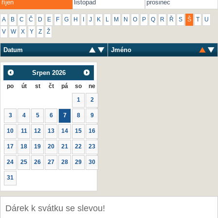
říjen
listopad
prosinec
A
B
C
Č
D
E
F
G
H
I
J
K
L
M
N
O
P
Q
R
Ř
S
Š
T
U
V
W
X
Y
Z
Ž
Datum
Jméno
Srpen
2026
po
út
st
čt
pá
so
ne
1
2
3
4
5
6
7
8
9
10
11
12
13
14
15
16
17
18
19
20
21
22
23
24
25
26
27
28
29
30
31
Dárek k svátku se slevou!