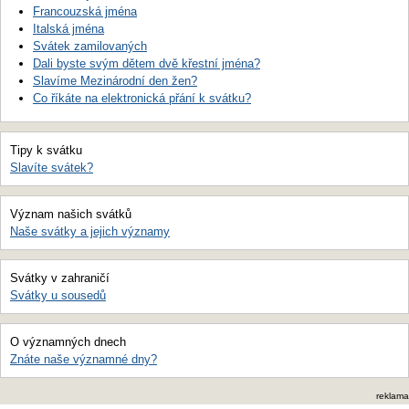
Francouzská jména
Italská jména
Svátek zamilovaných
Dali byste svým dětem dvě křestní jména?
Slavíme Mezinárodní den žen?
Co říkáte na elektronická přání k svátku?
Tipy k svátku
Slavíte svátek?
Význam našich svátků
Naše svátky a jejich významy
Svátky v zahraničí
Svátky u sousedů
O významných dnech
Znáte naše významné dny?
reklama