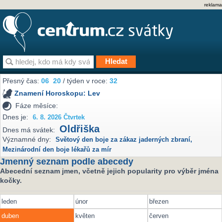
reklama
Přesný čas:
06
20
/ týden v roce:
32
Znamení Horoskopu:
Lev
Fáze měsíce:
Dnes je:
6. 8. 2026 Čtvrtek
Oldřiška
Dnes má svátek:
Významné dny:
Světový den boje za zákaz jaderných zbraní
,
Mezinárodní den boje lékařů za mír
Jmenný seznam podle abecedy
Abecední seznam jmen, včetně jejich popularity pro výběr jména
kočky.
leden
únor
březen
duben
květen
červen