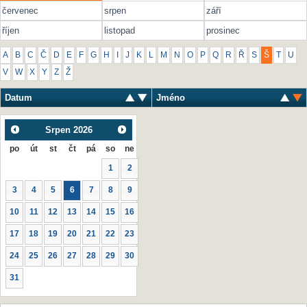
červenec
srpen
září
říjen
listopad
prosinec
A
B
C
Č
D
E
F
G
H
I
J
K
L
M
N
O
P
Q
R
Ř
S
Š
T
U
V
W
X
Y
Z
Ž
Datum
Jméno
Srpen
2026
po
út
st
čt
pá
so
ne
1
2
3
4
5
6
7
8
9
10
11
12
13
14
15
16
17
18
19
20
21
22
23
24
25
26
27
28
29
30
31