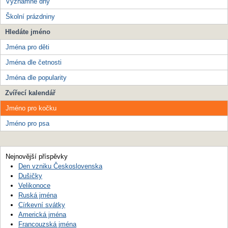
Významné dny
Školní prázdniny
Hledáte jméno
Jména pro děti
Jména dle četnosti
Jména dle popularity
Zvířecí kalendář
Jméno pro kočku
Jméno pro psa
Nejnovější příspěvky
Den vzniku Československa
Dušičky
Velikonoce
Ruská jména
Církevní svátky
Americká jména
Francouzská jména