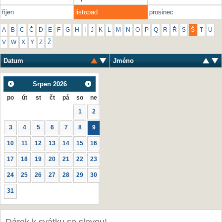
říjen
listopad
prosinec
A
B
C
Č
D
E
F
G
H
I
J
K
L
M
N
O
P
Q
R
Ř
S
Š
T
U
V
W
X
Y
Z
Ž
Datum
Jméno
Srpen
2026
po
út
st
čt
pá
so
ne
1
2
3
4
5
6
7
8
9
10
11
12
13
14
15
16
17
18
19
20
21
22
23
24
25
26
27
28
29
30
31