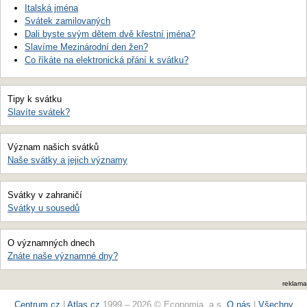
Italská jména
Svátek zamilovaných
Dali byste svým dětem dvě křestní jména?
Slavíme Mezinárodní den žen?
Co říkáte na elektronická přání k svátku?
Tipy k svátku
Slavíte svátek?
Význam našich svátků
Naše svátky a jejich významy
Svátky v zahraničí
Svátky u sousedů
O významných dnech
Znáte naše významné dny?
reklama
Centrum.cz
|
Atlas.cz
1999 – 2026 © Economia, a.s.
O nás
|
Všechny