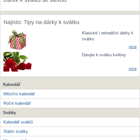
Dárek k svátku se slevou!
Najisto: Tipy na dárky k svátku
Klasické i netradiční dárky k
svátku
více
Darujte k svátku květiny
více
Kalendář
Měsíční kalendář
Roční kalendář
Svátky
Kalendář svátků
Státní svátky