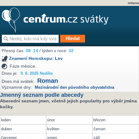
reklama
Přesný čas:
08
14
/ týden v roce:
32
Znamení Horoskopu:
Lev
Fáze měsíce:
Dnes je:
9. 8. 2026 Neděle
Roman
Dnes má svátek:
Významné dny:
Mezinárodní den původního obyvatelstva
Jmenný seznam podle abecedy
Abecední seznam jmen, včetně jejich popularity pro výběr jména
kočky.
leden
únor
březen
duben
květen
červen
červenec
srpen
září