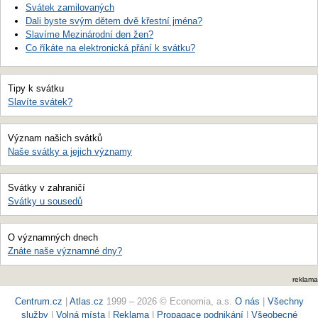
Svátek zamilovaných
Dali byste svým dětem dvě křestní jména?
Slavíme Mezinárodní den žen?
Co říkáte na elektronická přání k svátku?
Tipy k svátku
Slavíte svátek?
Význam našich svátků
Naše svátky a jejich významy
Svátky v zahraničí
Svátky u sousedů
O významných dnech
Znáte naše významné dny?
reklama
Centrum.cz
|
Atlas.cz
1999 – 2026 © Economia, a.s.
O nás
|
Všechny
služby
|
Volná místa
|
Reklama
|
Propagace podnikání
|
Všeobecné