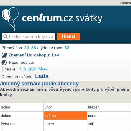
reklama
Přesný čas:
20
38
/ týden v roce:
32
Znamení Horoskopu:
Lev
Fáze měsíce:
Dnes je:
7. 8. 2026 Pátek
Lada
Dnes má svátek:
Jmenný seznam podle abecedy
Abecední seznam jmen, včetně jejich popularity pro výběr jména
kočky.
leden
únor
březen
duben
květen
červen
červenec
srpen
září