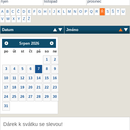
říjen
listopad
prosinec
A
B
C
Č
D
E
F
G
H
I
J
K
L
M
N
O
P
Q
R
Ř
S
Š
T
U
V
W
X
Y
Z
Ž
Datum
Jméno
Srpen
2026
po
út
st
čt
pá
so
ne
1
2
3
4
5
6
7
8
9
10
11
12
13
14
15
16
17
18
19
20
21
22
23
24
25
26
27
28
29
30
31
Dárek k svátku se slevou!