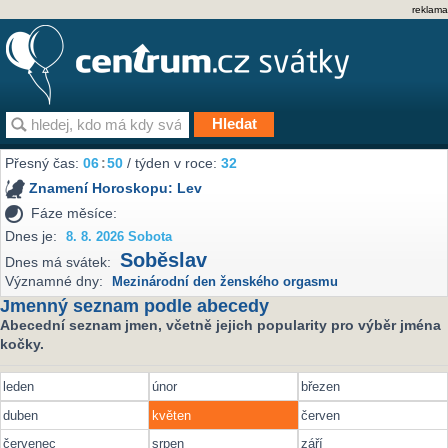
reklama
Přesný čas:
06
:
50
/ týden v roce:
32
Znamení Horoskopu:
Lev
Fáze měsíce:
Dnes je:
8. 8. 2026 Sobota
Soběslav
Dnes má svátek:
Významné dny:
Mezinárodní den ženského orgasmu
Jmenný seznam podle abecedy
Abecední seznam jmen, včetně jejich popularity pro výběr jména
kočky.
leden
únor
březen
duben
květen
červen
červenec
srpen
září