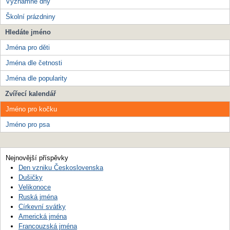
Významné dny
Školní prázdniny
Hledáte jméno
Jména pro děti
Jména dle četnosti
Jména dle popularity
Zvířecí kalendář
Jméno pro kočku
Jméno pro psa
Nejnovější příspěvky
Den vzniku Československa
Dušičky
Velikonoce
Ruská jména
Církevní svátky
Americká jména
Francouzská jména