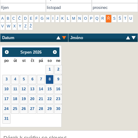
říjen
listopad
prosinec
A
B
C
Č
D
E
F
G
H
I
J
K
L
M
N
O
P
Q
R
Ř
S
Š
T
U
V
W
X
Y
Z
Ž
Datum
Jméno
Srpen
2026
po
út
st
čt
pá
so
ne
1
2
3
4
5
6
7
8
9
10
11
12
13
14
15
16
17
18
19
20
21
22
23
24
25
26
27
28
29
30
31