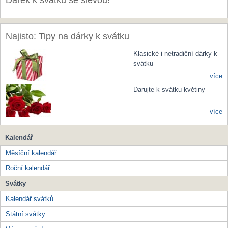
Dárek k svátku se slevou!
Najisto: Tipy na dárky k svátku
Klasické i netradiční dárky k
svátku
více
Darujte k svátku květiny
více
Kalendář
Měsíční kalendář
Roční kalendář
Svátky
Kalendář svátků
Státní svátky