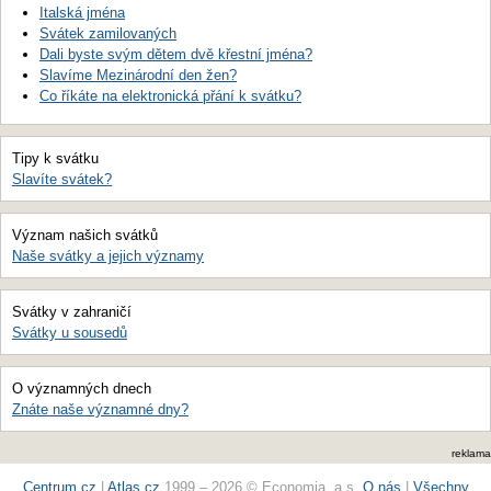
Italská jména
Svátek zamilovaných
Dali byste svým dětem dvě křestní jména?
Slavíme Mezinárodní den žen?
Co říkáte na elektronická přání k svátku?
Tipy k svátku
Slavíte svátek?
Význam našich svátků
Naše svátky a jejich významy
Svátky v zahraničí
Svátky u sousedů
O významných dnech
Znáte naše významné dny?
reklama
Centrum.cz
|
Atlas.cz
1999 – 2026 © Economia, a.s.
O nás
|
Všechny