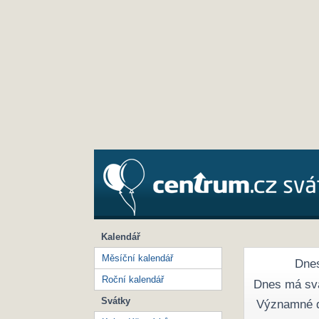
Kalendář
Měsíční kalendář
Dnes
Roční kalendář
Dnes má sv
Svátky
Významné 