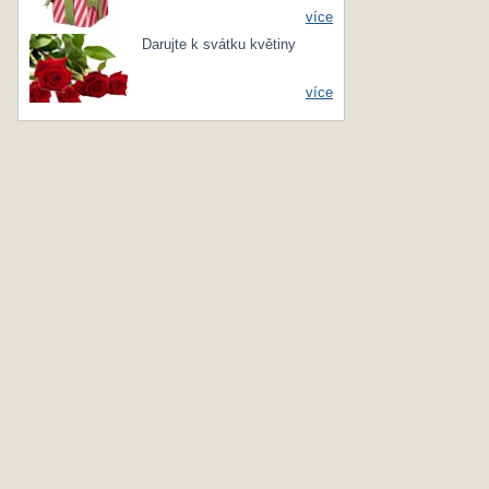
více
Darujte k svátku květiny
více