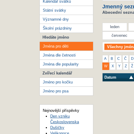
Kalendář svátků
Jmenný sez
Státní svátky
Abecední seznam
Významné dny
leden
Školní prázdniny
červenec
Hledáte jméno
Jména pro děti
Všechny jmén
Jména dle četnosti
A
B
C
Č
D
Jména dle popularity
W
X
Y
Z
Ž
Zvířecí kalendář
Datum
Jméno pro kočku
Jméno pro psa
Nejnovější příspěvky
Den vzniku
Československa
Dušičky
Velikonoce