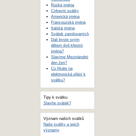
Ruská jména
Církevní svátky
Americká jména
Francouzská jména
Italská jména
Svátek zamilovaných
Dali byste svým
dětem dvě křestní
jména?
Slavíme Mezinárodní
den žen?
Co říkáte na
elektronická přání k
svátku?
Tipy k svátku
Slavíte svátek?
Význam našich svátků
Naše svátky a jejich
významy