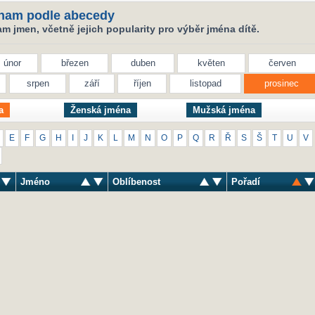
nam podle abecedy
 jmen, včetně jejich popularity pro výběr jména dítě.
únor
březen
duben
květen
červen
srpen
září
říjen
listopad
prosinec
a
Ženská jména
Mužská jména
E
F
G
H
I
J
K
L
M
N
O
P
Q
R
Ř
S
Š
T
U
V
Jméno
Oblíbenost
Pořadí