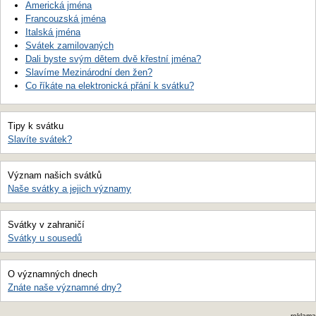
Americká jména
Francouzská jména
Italská jména
Svátek zamilovaných
Dali byste svým dětem dvě křestní jména?
Slavíme Mezinárodní den žen?
Co říkáte na elektronická přání k svátku?
Tipy k svátku
Slavíte svátek?
Význam našich svátků
Naše svátky a jejich významy
Svátky v zahraničí
Svátky u sousedů
O významných dnech
Znáte naše významné dny?
reklama