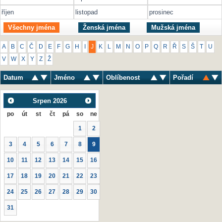
říjen
listopad
prosinec
Všechny jména
Ženská jména
Mužská jména
A
B
C
Č
D
E
F
G
H
I
J
K
L
M
N
O
P
Q
R
Ř
S
Š
T
U
V
W
X
Y
Z
Ž
Datum
Jméno
Oblíbenost
Pořadí
Srpen
2026
po
út
st
čt
pá
so
ne
1
2
3
4
5
6
7
8
9
10
11
12
13
14
15
16
17
18
19
20
21
22
23
24
25
26
27
28
29
30
31