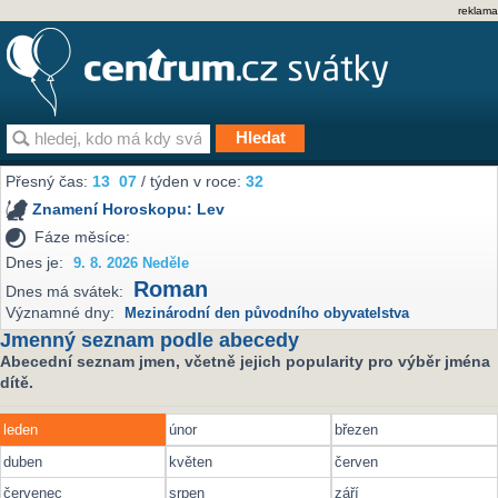
reklama
Přesný čas:
13
07
/ týden v roce:
32
Znamení Horoskopu:
Lev
Fáze měsíce:
Dnes je:
9. 8. 2026 Neděle
Roman
Dnes má svátek:
Významné dny:
Mezinárodní den původního obyvatelstva
Jmenný seznam podle abecedy
Abecední seznam jmen, včetně jejich popularity pro výběr jména
dítě.
leden
únor
březen
duben
květen
červen
červenec
srpen
září