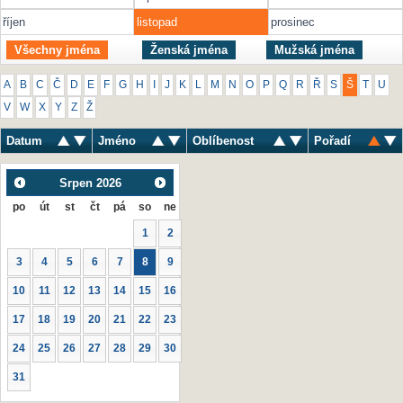
říjen
listopad
prosinec
Všechny jména
Ženská jména
Mužská jména
A
B
C
Č
D
E
F
G
H
I
J
K
L
M
N
O
P
Q
R
Ř
S
Š
T
U
V
W
X
Y
Z
Ž
Datum
Jméno
Oblíbenost
Pořadí
Srpen
2026
po
út
st
čt
pá
so
ne
1
2
3
4
5
6
7
8
9
10
11
12
13
14
15
16
17
18
19
20
21
22
23
24
25
26
27
28
29
30
31