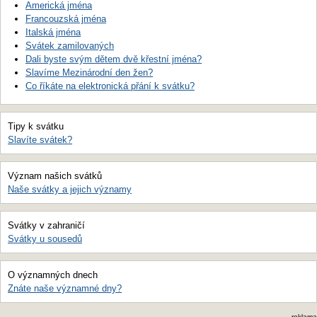
Americká jména
Francouzská jména
Italská jména
Svátek zamilovaných
Dali byste svým dětem dvě křestní jména?
Slavíme Mezinárodní den žen?
Co říkáte na elektronická přání k svátku?
Tipy k svátku
Slavíte svátek?
Význam našich svátků
Naše svátky a jejich významy
Svátky v zahraničí
Svátky u sousedů
O významných dnech
Znáte naše významné dny?
reklama