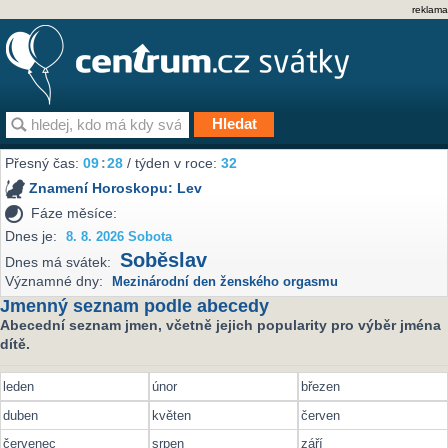
reklama
Přesný čas:
09
29
/ týden v roce:
32
Znamení Horoskopu:
Lev
Fáze měsíce:
Dnes je:
8. 8. 2026 Sobota
Soběslav
Dnes má svátek:
Významné dny:
Mezinárodní den ženského orgasmu
Jmenný seznam podle abecedy
Abecední seznam jmen, včetně jejich popularity pro výběr jména
dítě.
leden
únor
březen
duben
květen
červen
červenec
srpen
září