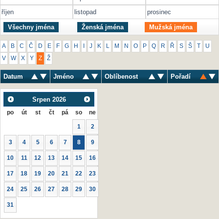
říjen
listopad
prosinec
Všechny jména
Ženská jména
Mužská jména
A
B
C
Č
D
E
F
G
H
I
J
K
L
M
N
O
P
Q
R
Ř
S
Š
T
U
V
W
X
Y
Z
Ž
Datum
Jméno
Oblíbenost
Pořadí
Srpen
2026
po
út
st
čt
pá
so
ne
1
2
3
4
5
6
7
8
9
10
11
12
13
14
15
16
17
18
19
20
21
22
23
24
25
26
27
28
29
30
31