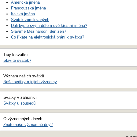
Americká jména
Francouzská jména
Italská jména
Svátek zamilovaných
Dali byste svým dětem dvě křestní jména?
Slavíme Mezinárodní den žen?
Co říkáte na elektronická přání k svátku?
Tipy k svátku
Slavíte svátek?
Význam našich svátků
Naše svátky a jejich významy
Svátky v zahraničí
Svátky u sousedů
O významných dnech
Znáte naše významné dny?
reklama