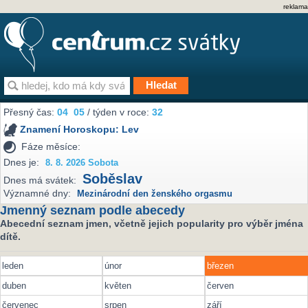
reklama
Přesný čas:
04
05
/ týden v roce:
32
Znamení Horoskopu:
Lev
Fáze měsíce:
Dnes je:
8. 8. 2026 Sobota
Soběslav
Dnes má svátek:
Významné dny:
Mezinárodní den ženského orgasmu
Jmenný seznam podle abecedy
Abecední seznam jmen, včetně jejich popularity pro výběr jména
dítě.
leden
únor
březen
duben
květen
červen
červenec
srpen
září