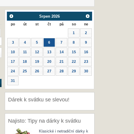
Srpen
2026
po
út
st
čt
pá
so
ne
1
2
3
4
5
6
7
8
9
10
11
12
13
14
15
16
17
18
19
20
21
22
23
24
25
26
27
28
29
30
31
Dárek k svátku se slevou!
Najisto: Tipy na dárky k svátku
Klasické i netradiční dárky k