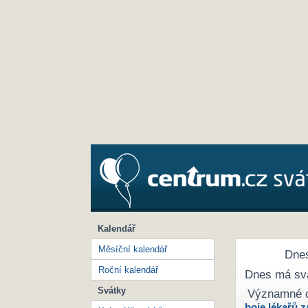
Kalendář
Měsíční kalendář
Dnes
Roční kalendář
Dnes má sv
Svátky
Významné 
boje lékařů z