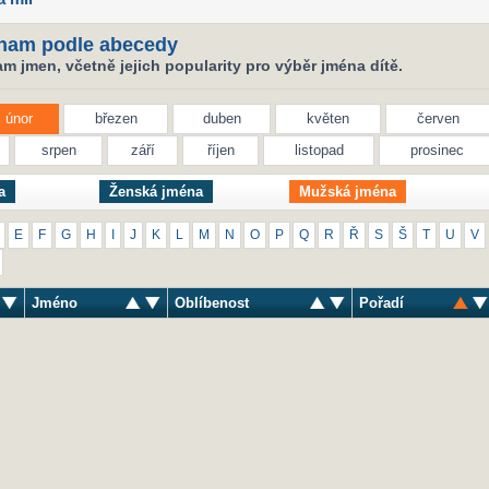
nam podle abecedy
 jmen, včetně jejich popularity pro výběr jména dítě.
únor
březen
duben
květen
červen
srpen
září
říjen
listopad
prosinec
a
Ženská jména
Mužská jména
E
F
G
H
I
J
K
L
M
N
O
P
Q
R
Ř
S
Š
T
U
V
Jméno
Oblíbenost
Pořadí