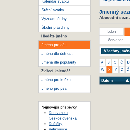
Kalendář svátků
Státní svátky
Jmenný sez
Abecední seznam
Významné dny
Školní prázdniny
leden
Hledáte jméno
červenec
Jména pro děti
Všechny jmén
Jména dle četnosti
Jména dle popularity
A
B
C
Č
D
W
X
Y
Z
Ž
Zvířecí kalendář
Jméno pro kočku
Datum
Jméno pro psa
Nejnovější příspěvky
Den vzniku
Československa
Dušičky
Velikonoce