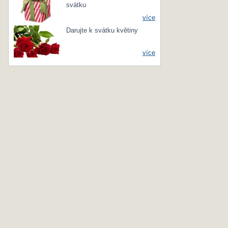
svátku
více
Darujte k svátku květiny
více