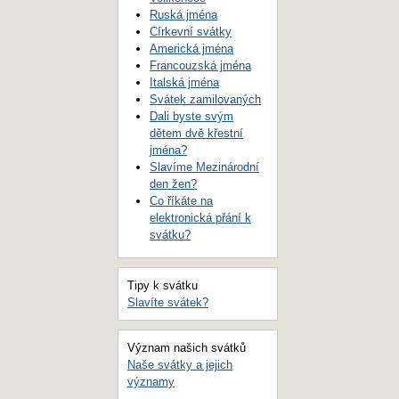
Ruská jména
Církevní svátky
Americká jména
Francouzská jména
Italská jména
Svátek zamilovaných
Dali byste svým
dětem dvě křestní
jména?
Slavíme Mezinárodní
den žen?
Co říkáte na
elektronická přání k
svátku?
Tipy k svátku
Slavíte svátek?
Význam našich svátků
Naše svátky a jejich
významy