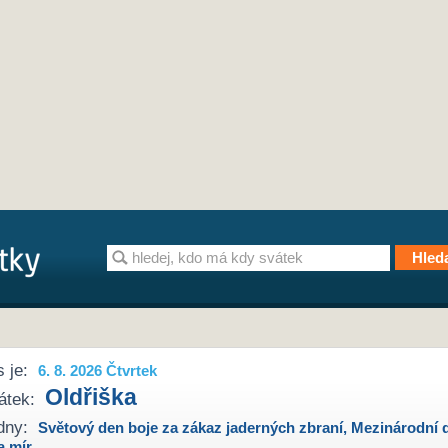
 je:
6. 8. 2026 Čtvrtek
Oldřiška
átek:
dny:
Světový den boje za zákaz jaderných zbraní
,
Mezinárodní 
a mír