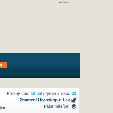
reklama
Přesný čas:
19
29
/ týden v roce:
32
Znamení Horoskopu:
Lev
Fáze měsíce:
den