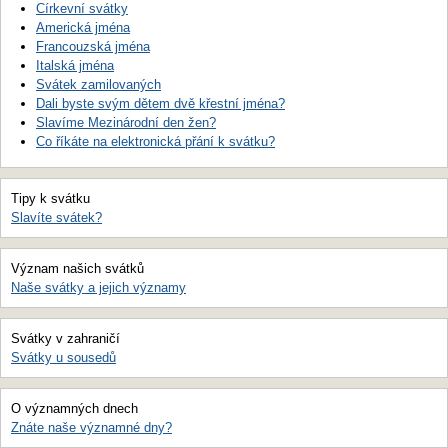
Církevní svátky
Americká jména
Francouzská jména
Italská jména
Svátek zamilovaných
Dali byste svým dětem dvě křestní jména?
Slavíme Mezinárodní den žen?
Co říkáte na elektronická přání k svátku?
Tipy k svátku
Slavíte svátek?
Význam našich svátků
Naše svátky a jejich významy
Svátky v zahraničí
Svátky u sousedů
O významných dnech
Znáte naše významné dny?