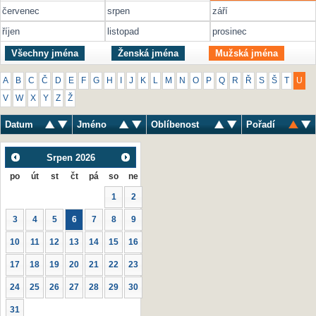
červenec
srpen
září
říjen
listopad
prosinec
Všechny jména
Ženská jména
Mužská jména
A
B
C
Č
D
E
F
G
H
I
J
K
L
M
N
O
P
Q
R
Ř
S
Š
T
U
V
W
X
Y
Z
Ž
Datum
Jméno
Oblíbenost
Pořadí
Srpen
2026
po
út
st
čt
pá
so
ne
1
2
3
4
5
6
7
8
9
10
11
12
13
14
15
16
17
18
19
20
21
22
23
24
25
26
27
28
29
30
31