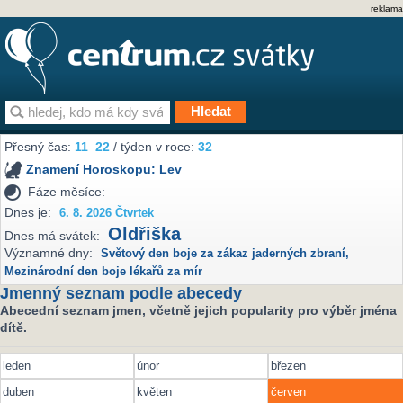
reklama
Přesný čas:
11
22
/ týden v roce:
32
Znamení Horoskopu:
Lev
Fáze měsíce:
Dnes je:
6. 8. 2026 Čtvrtek
Oldřiška
Dnes má svátek:
Významné dny:
Světový den boje za zákaz jaderných zbraní
,
Mezinárodní den boje lékařů za mír
Jmenný seznam podle abecedy
Abecední seznam jmen, včetně jejich popularity pro výběr jména
dítě.
leden
únor
březen
duben
květen
červen