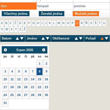
říjen
listopad
prosinec
Všechny jména
Ženská jména
Mužská jména
A
B
C
Č
D
E
F
G
H
I
J
K
L
M
N
O
P
Q
R
Ř
S
Š
T
U
V
W
X
Y
Z
Ž
Datum
Jméno
Oblíbenost
Pořadí
Srpen
2026
po
út
st
čt
pá
so
ne
1
2
3
4
5
6
7
8
9
10
11
12
13
14
15
16
17
18
19
20
21
22
23
24
25
26
27
28
29
30
31