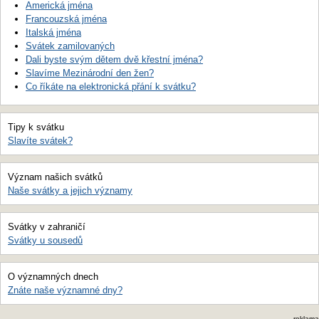
Americká jména
Francouzská jména
Italská jména
Svátek zamilovaných
Dali byste svým dětem dvě křestní jména?
Slavíme Mezinárodní den žen?
Co říkáte na elektronická přání k svátku?
Tipy k svátku
Slavíte svátek?
Význam našich svátků
Naše svátky a jejich významy
Svátky v zahraničí
Svátky u sousedů
O významných dnech
Znáte naše významné dny?
reklama