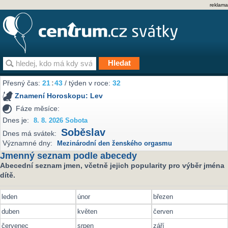
reklama
Přesný čas:
21
43
/ týden v roce:
32
Znamení Horoskopu:
Lev
Fáze měsíce:
Dnes je:
8. 8. 2026 Sobota
Soběslav
Dnes má svátek:
Významné dny:
Mezinárodní den ženského orgasmu
Jmenný seznam podle abecedy
Abecední seznam jmen, včetně jejich popularity pro výběr jména
dítě.
leden
únor
březen
duben
květen
červen
červenec
srpen
září