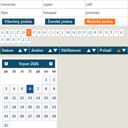
červenec
srpen
září
říjen
listopad
prosinec
Všechny jména
Ženská jména
Mužská jména
A
B
C
Č
D
E
F
G
H
I
J
K
L
M
N
O
P
Q
R
Ř
S
Š
T
U
V
W
X
Y
Z
Ž
Datum
Jméno
Oblíbenost
Pořadí
Srpen
2026
po
út
st
čt
pá
so
ne
1
2
3
4
5
6
7
8
9
10
11
12
13
14
15
16
17
18
19
20
21
22
23
24
25
26
27
28
29
30
31