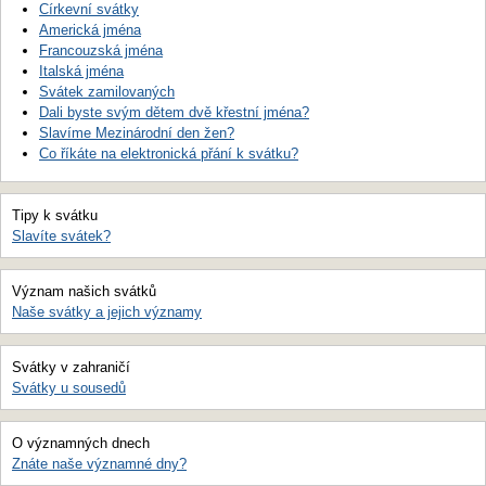
Církevní svátky
Americká jména
Francouzská jména
Italská jména
Svátek zamilovaných
Dali byste svým dětem dvě křestní jména?
Slavíme Mezinárodní den žen?
Co říkáte na elektronická přání k svátku?
Tipy k svátku
Slavíte svátek?
Význam našich svátků
Naše svátky a jejich významy
Svátky v zahraničí
Svátky u sousedů
O významných dnech
Znáte naše významné dny?