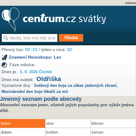
reklama
Přesný čas:
03
23
/ týden v roce:
32
Znamení Horoskopu:
Lev
Fáze měsíce:
Dnes je:
6. 8. 2026 Čtvrtek
Oldřiška
Dnes má svátek:
Významné dny:
Světový den boje za zákaz jaderných zbraní
,
Mezinárodní den boje lékařů za mír
Jmenný seznam podle abecedy
Abecední seznam jmen, včetně jejich popularity pro výběr jména
dítě.
leden
únor
březen
duben
květen
červen