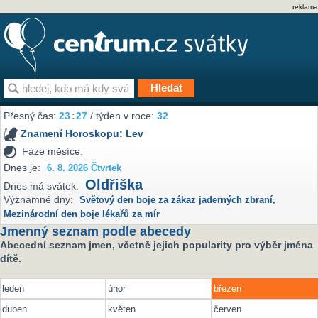
reklama
Přesný čas:
23
:
27
/ týden v roce:
32
Znamení Horoskopu:
Lev
Fáze měsíce:
Dnes je:
6. 8. 2026 Čtvrtek
Oldřiška
Dnes má svátek:
Významné dny:
Světový den boje za zákaz jaderných zbraní
,
Mezinárodní den boje lékařů za mír
Jmenný seznam podle abecedy
Abecední seznam jmen, včetně jejich popularity pro výběr jména
dítě.
leden
únor
březen
duben
květen
červen