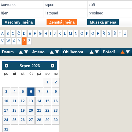
červenec
srpen
září
říjen
listopad
prosinec
Všechny jména
Ženská jména
Mužská jména
A
B
C
Č
D
E
F
G
H
I
J
K
L
M
N
O
P
Q
R
Ř
S
Š
T
U
V
W
X
Y
Z
Ž
Datum
Jméno
Oblíbenost
Pořadí
Srpen
2026
po
út
st
čt
pá
so
ne
1
2
3
4
5
6
7
8
9
10
11
12
13
14
15
16
17
18
19
20
21
22
23
24
25
26
27
28
29
30
31