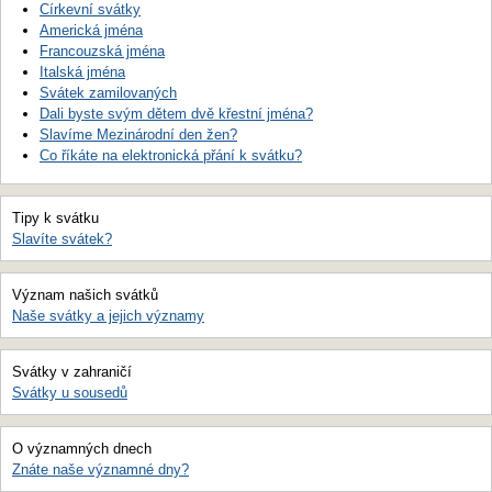
Církevní svátky
Americká jména
Francouzská jména
Italská jména
Svátek zamilovaných
Dali byste svým dětem dvě křestní jména?
Slavíme Mezinárodní den žen?
Co říkáte na elektronická přání k svátku?
Tipy k svátku
Slavíte svátek?
Význam našich svátků
Naše svátky a jejich významy
Svátky v zahraničí
Svátky u sousedů
O významných dnech
Znáte naše významné dny?