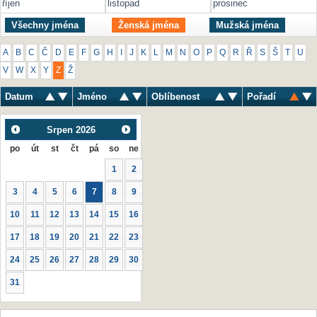
říjen
listopad
prosinec
Všechny jména
Ženská jména
Mužská jména
A
B
C
Č
D
E
F
G
H
I
J
K
L
M
N
O
P
Q
R
Ř
S
Š
T
U
V
W
X
Y
Z
Ž
Datum
Jméno
Oblíbenost
Pořadí
Srpen
2026
po
út
st
čt
pá
so
ne
1
2
3
4
5
6
7
8
9
10
11
12
13
14
15
16
17
18
19
20
21
22
23
24
25
26
27
28
29
30
31