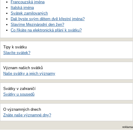
Francouzská jména
Italská jména
Svátek zamilovaných
Dali byste svým dětem dvě křestní jména?
Slavíme Mezinárodní den žen?
Co říkáte na elektronická přání k svátku?
Tipy k svátku
Slavíte svátek?
Význam našich svátků
Naše svátky a jejich významy
Svátky v zahraničí
Svátky u sousedů
O významných dnech
Znáte naše významné dny?
reklama