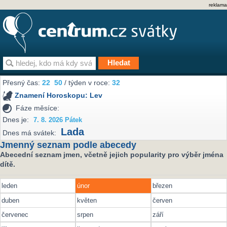
reklama
Přesný čas:
22
50
/ týden v roce:
32
Znamení Horoskopu:
Lev
Fáze měsíce:
Dnes je:
7. 8. 2026 Pátek
Lada
Dnes má svátek:
Jmenný seznam podle abecedy
Abecední seznam jmen, včetně jejich popularity pro výběr jména
dítě.
leden
únor
březen
duben
květen
červen
červenec
srpen
září