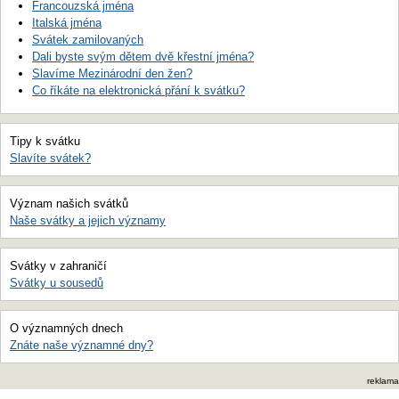
Francouzská jména
Italská jména
Svátek zamilovaných
Dali byste svým dětem dvě křestní jména?
Slavíme Mezinárodní den žen?
Co říkáte na elektronická přání k svátku?
Tipy k svátku
Slavíte svátek?
Význam našich svátků
Naše svátky a jejich významy
Svátky v zahraničí
Svátky u sousedů
O významných dnech
Znáte naše významné dny?
reklama