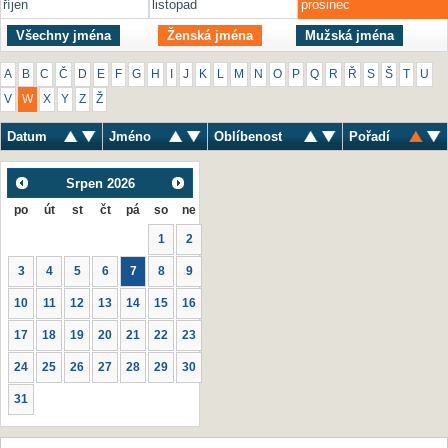
říjen
listopad
prosinec
Všechny jména
Ženská jména
Mužská jména
A
B
C
Č
D
E
F
G
H
I
J
K
L
M
N
O
P
Q
R
Ř
S
Š
T
U
V
W
X
Y
Z
Ž
Datum
Jméno
Oblíbenost
Pořadí
Srpen
2026
po
út
st
čt
pá
so
ne
1
2
3
4
5
6
7
8
9
10
11
12
13
14
15
16
17
18
19
20
21
22
23
24
25
26
27
28
29
30
31