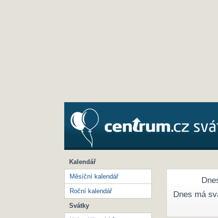
Kalendář
Měsíční kalendář
Dnes
Roční kalendář
Dnes má sv
Svátky