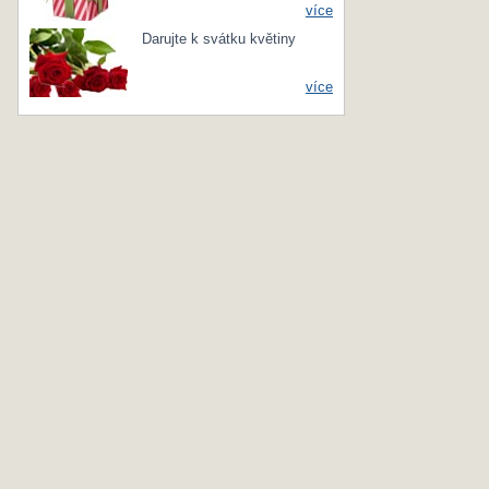
více
Darujte k svátku květiny
více