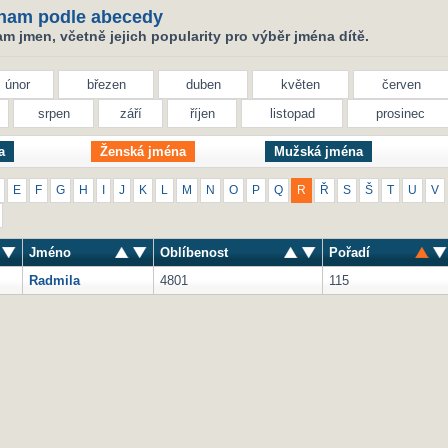
nam podle abecedy
 jmen, včetně jejich popularity pro výběr jména dítě.
únor
březen
duben
květen
červen
srpen
září
říjen
listopad
prosinec
a
Ženská jména
Mužská jména
E
F
G
H
I
J
K
L
M
N
O
P
Q
R
Ř
S
Š
T
U
V
Jméno
Oblíbenost
Pořadí
Radmila
4801
115