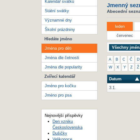
Kalendář svátků
Jmenný sez
Státní svátky
Abecední seznam
Významné dny
leden
Školní prázdniny
červenec
Hledáte jméno
Všechny jmén
Jména pro děti
Jména dle četnosti
A
B
C
Č
D
Jména dle popularity
W
X
Y
Z
Ž
Zvířecí kalendář
Datum
Jméno pro kočku
3.1.
Jméno pro psa
Nejnovější příspěvky
Den vzniku
Československa
Dušičky
Velikonoce