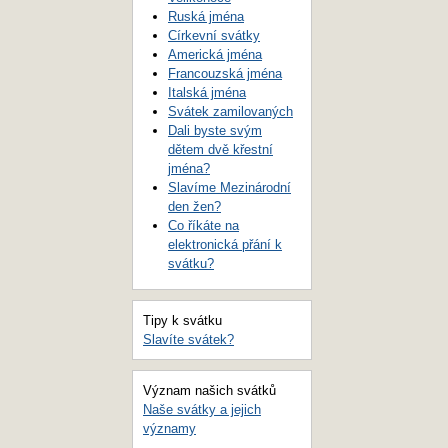
Ruská jména
Církevní svátky
Americká jména
Francouzská jména
Italská jména
Svátek zamilovaných
Dali byste svým
dětem dvě křestní
jména?
Slavíme Mezinárodní
den žen?
Co říkáte na
elektronická přání k
svátku?
Tipy k svátku
Slavíte svátek?
Význam našich svátků
Naše svátky a jejich
významy