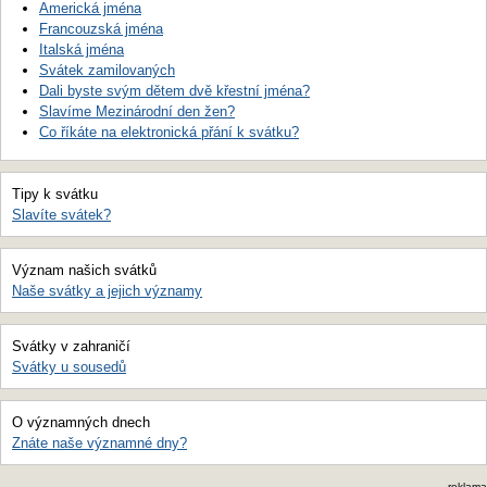
Americká jména
Francouzská jména
Italská jména
Svátek zamilovaných
Dali byste svým dětem dvě křestní jména?
Slavíme Mezinárodní den žen?
Co říkáte na elektronická přání k svátku?
Tipy k svátku
Slavíte svátek?
Význam našich svátků
Naše svátky a jejich významy
Svátky v zahraničí
Svátky u sousedů
O významných dnech
Znáte naše významné dny?
reklama