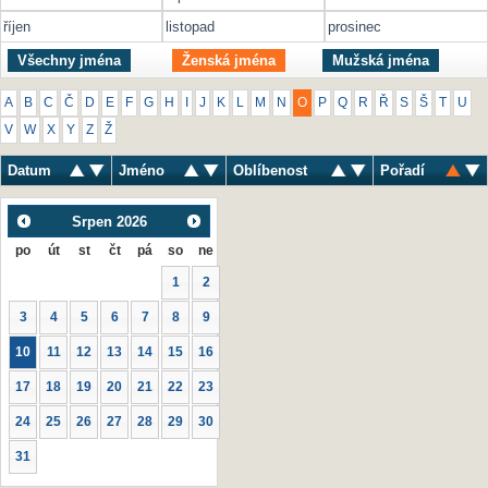
říjen
listopad
prosinec
Všechny jména
Ženská jména
Mužská jména
A
B
C
Č
D
E
F
G
H
I
J
K
L
M
N
O
P
Q
R
Ř
S
Š
T
U
V
W
X
Y
Z
Ž
Datum
Jméno
Oblíbenost
Pořadí
Srpen
2026
po
út
st
čt
pá
so
ne
1
2
3
4
5
6
7
8
9
10
11
12
13
14
15
16
17
18
19
20
21
22
23
24
25
26
27
28
29
30
31