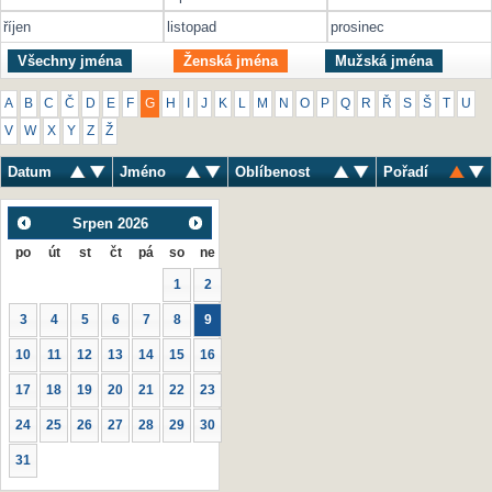
říjen
listopad
prosinec
Všechny jména
Ženská jména
Mužská jména
A
B
C
Č
D
E
F
G
H
I
J
K
L
M
N
O
P
Q
R
Ř
S
Š
T
U
V
W
X
Y
Z
Ž
Datum
Jméno
Oblíbenost
Pořadí
Srpen
2026
po
út
st
čt
pá
so
ne
1
2
3
4
5
6
7
8
9
10
11
12
13
14
15
16
17
18
19
20
21
22
23
24
25
26
27
28
29
30
31