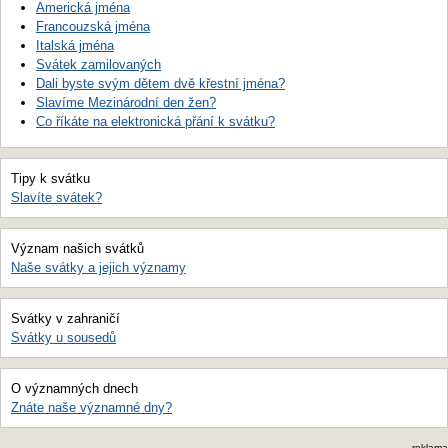
Americká jména
Francouzská jména
Italská jména
Svátek zamilovaných
Dali byste svým dětem dvě křestní jména?
Slavíme Mezinárodní den žen?
Co říkáte na elektronická přání k svátku?
Tipy k svátku
Slavíte svátek?
Význam našich svátků
Naše svátky a jejich významy
Svátky v zahraničí
Svátky u sousedů
O významných dnech
Znáte naše významné dny?
reklama