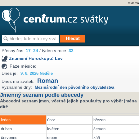
reklama
Přesný čas:
17
24
/ týden v roce:
32
Znamení Horoskopu:
Lev
Fáze měsíce:
Dnes je:
9. 8. 2026 Neděle
Roman
Dnes má svátek:
Významné dny:
Mezinárodní den původního obyvatelstva
Jmenný seznam podle abecedy
Abecední seznam jmen, včetně jejich popularity pro výběr jména
dítě.
leden
únor
březen
duben
květen
červen
červenec
srpen
září