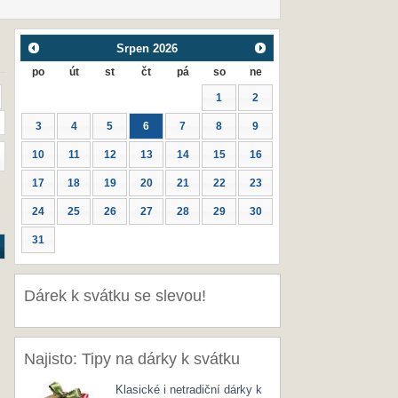
Srpen
2026
po
út
st
čt
pá
so
ne
1
2
3
4
5
6
7
8
9
10
11
12
13
14
15
16
17
18
19
20
21
22
23
24
25
26
27
28
29
30
31
Dárek k svátku se slevou!
Najisto: Tipy na dárky k svátku
Klasické i netradiční dárky k