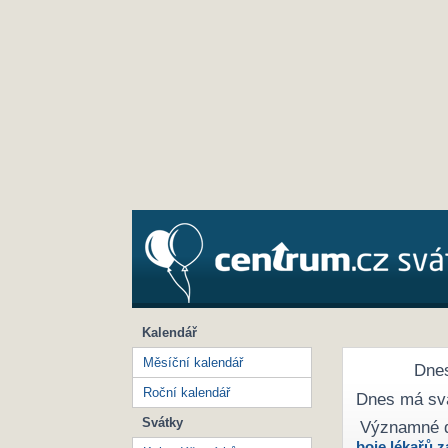
Kalendář
Měsíční kalendář
Dnes
Roční kalendář
Dnes má sv
Svátky
Významné 
boje lékařů z