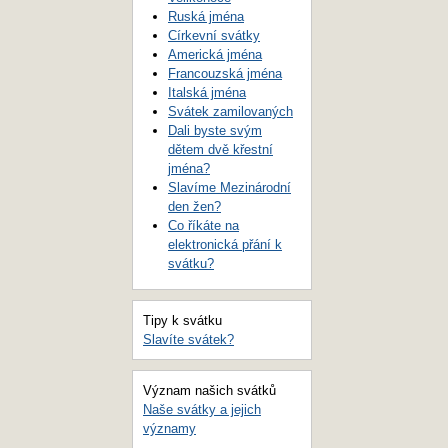
Ruská jména
Církevní svátky
Americká jména
Francouzská jména
Italská jména
Svátek zamilovaných
Dali byste svým
dětem dvě křestní
jména?
Slavíme Mezinárodní
den žen?
Co říkáte na
elektronická přání k
svátku?
Tipy k svátku
Slavíte svátek?
Význam našich svátků
Naše svátky a jejich
významy