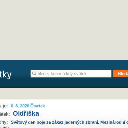
 je:
6. 8. 2026 Čtvrtek
Oldřiška
átek:
dny:
Světový den boje za zákaz jaderných zbraní
,
Mezinárodní 
a mír