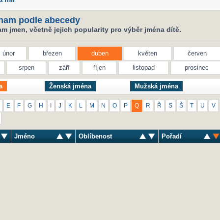
nam podle abecedy
 jmen, včetně jejich popularity pro výběr jména dítě.
únor
březen
duben
květen
červen
srpen
září
říjen
listopad
prosinec
a
Ženská jména
Mužská jména
E
F
G
H
I
J
K
L
M
N
O
P
Q
R
Ř
S
Š
T
U
V
Jméno
Oblíbenost
Pořadí