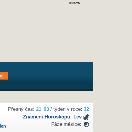
reklama
Přesný čas:
21
:
03
/ týden v roce:
32
Znamení Horoskopu:
Lev
Fáze měsíce:
den