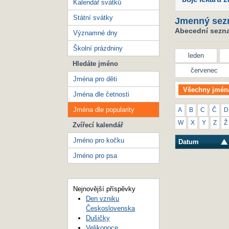
Kalendář svátků
Státní svátky
Jmenný sez
Abecední seznam
Významné dny
Školní prázdniny
leden
Hledáte jméno
červenec
Jména pro děti
Všechny jmén
Jména dle četnosti
Jména dle popularity
A
B
C
Č
D
W
X
Y
Z
Ž
Zvířecí kalendář
Jméno pro kočku
Datum
Jméno pro psa
Nejnovější příspěvky
Den vzniku
Československa
Dušičky
Velikonoce