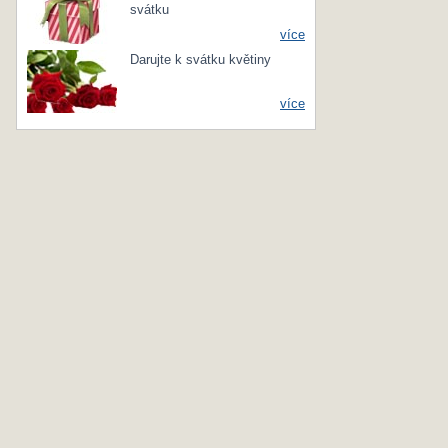
svátku
více
Darujte k svátku květiny
více