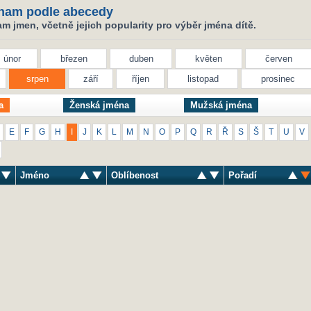
nam podle abecedy
 jmen, včetně jejich popularity pro výběr jména dítě.
únor
březen
duben
květen
červen
srpen
září
říjen
listopad
prosinec
a
Ženská jména
Mužská jména
E
F
G
H
I
J
K
L
M
N
O
P
Q
R
Ř
S
Š
T
U
V
Jméno
Oblíbenost
Pořadí