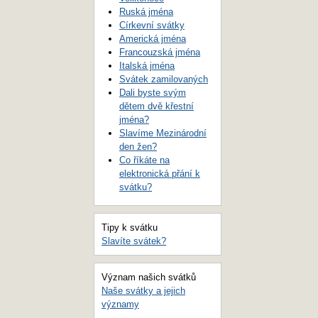
Ruská jména
Církevní svátky
Americká jména
Francouzská jména
Italská jména
Svátek zamilovaných
Dali byste svým
dětem dvě křestní
jména?
Slavíme Mezinárodní
den žen?
Co říkáte na
elektronická přání k
svátku?
Tipy k svátku
Slavíte svátek?
Význam našich svátků
Naše svátky a jejich
významy