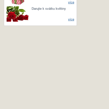
více
Darujte k svátku květiny
více