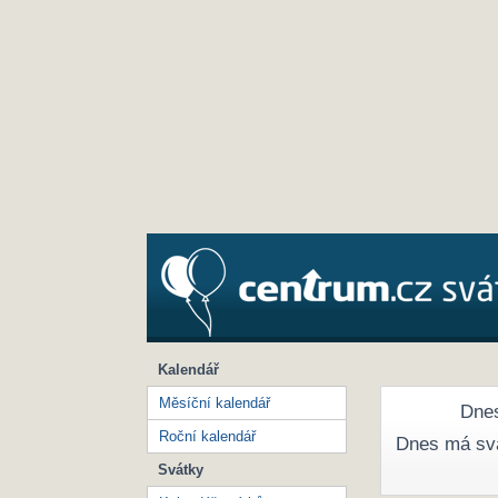
Kalendář
Měsíční kalendář
Dnes
Roční kalendář
Dnes má sv
Svátky