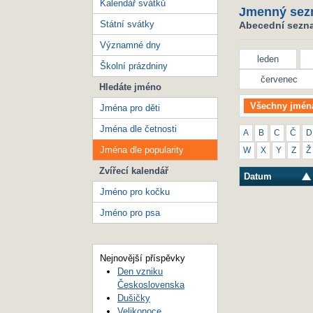
Kalendář svátků
Jmenný sez
Státní svátky
Abecední seznam
Významné dny
leden
Školní prázdniny
červenec
Hledáte jméno
Všechny jmén
Jména pro děti
Jména dle četnosti
A
B
C
Č
D
Jména dle popularity
W
X
Y
Z
Ž
Zvířecí kalendář
Datum
Jméno pro kočku
Jméno pro psa
Nejnovější příspěvky
Den vzniku
Československa
Dušičky
Velikonoce