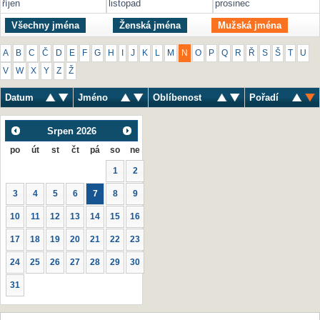
říjen
listopad
prosinec
Všechny jména
Ženská jména
Mužská jména
A
B
C
Č
D
E
F
G
H
I
J
K
L
M
N
O
P
Q
R
Ř
S
Š
T
U
V
W
X
Y
Z
Ž
Datum
Jméno
Oblíbenost
Pořadí
Srpen
2026
po
út
st
čt
pá
so
ne
1
2
3
4
5
6
7
8
9
10
11
12
13
14
15
16
17
18
19
20
21
22
23
24
25
26
27
28
29
30
31