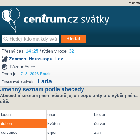
reklama
Přesný čas:
14
25
/ týden v roce:
32
Znamení Horoskopu:
Lev
Fáze měsíce:
Dnes je:
7. 8. 2026 Pátek
Lada
Dnes má svátek:
Jmenný seznam podle abecedy
Abecední seznam jmen, včetně jejich popularity pro výběr jména
dítě.
leden
únor
březen
duben
květen
červen
červenec
srpen
září