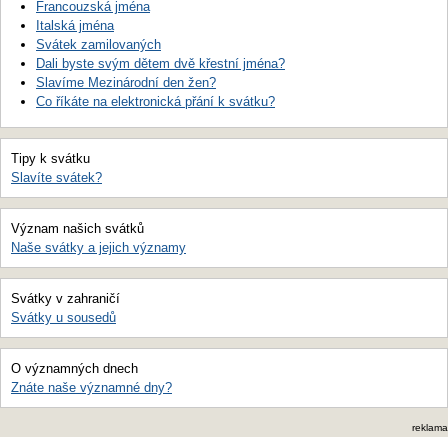
Francouzská jména
Italská jména
Svátek zamilovaných
Dali byste svým dětem dvě křestní jména?
Slavíme Mezinárodní den žen?
Co říkáte na elektronická přání k svátku?
Tipy k svátku
Slavíte svátek?
Význam našich svátků
Naše svátky a jejich významy
Svátky v zahraničí
Svátky u sousedů
O významných dnech
Znáte naše významné dny?
reklama