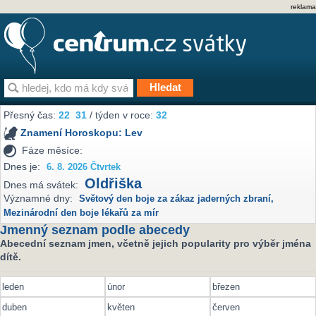
reklama
Přesný čas:
22
31
/ týden v roce:
32
Znamení Horoskopu:
Lev
Fáze měsíce:
Dnes je:
6. 8. 2026 Čtvrtek
Oldřiška
Dnes má svátek:
Významné dny:
Světový den boje za zákaz jaderných zbraní
,
Mezinárodní den boje lékařů za mír
Jmenný seznam podle abecedy
Abecední seznam jmen, včetně jejich popularity pro výběr jména
dítě.
leden
únor
březen
duben
květen
červen