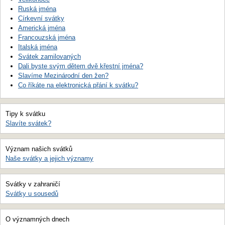
Ruská jména
Církevní svátky
Americká jména
Francouzská jména
Italská jména
Svátek zamilovaných
Dali byste svým dětem dvě křestní jména?
Slavíme Mezinárodní den žen?
Co říkáte na elektronická přání k svátku?
Tipy k svátku
Slavíte svátek?
Význam našich svátků
Naše svátky a jejich významy
Svátky v zahraničí
Svátky u sousedů
O významných dnech