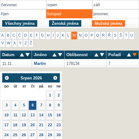
červenec
srpen
září
říjen
listopad
prosinec
Všechny jména
Ženská jména
Mužská jména
A
B
C
Č
D
E
F
G
H
I
J
K
L
M
N
O
P
Q
R
Ř
S
Š
T
U
V
W
X
Y
Z
Ž
Datum
Jméno
Oblíbenost
Pořadí
11.11.
Martin
178134
7
Srpen
2026
po
út
st
čt
pá
so
ne
1
2
3
4
5
6
7
8
9
10
11
12
13
14
15
16
17
18
19
20
21
22
23
24
25
26
27
28
29
30