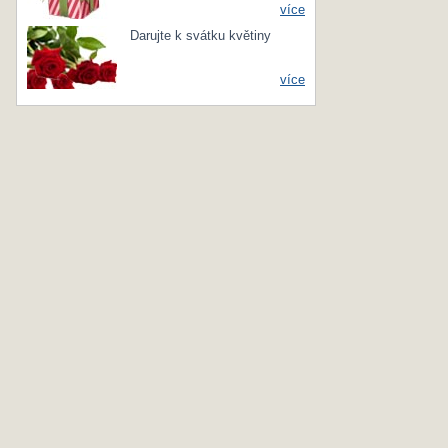
více
Darujte k svátku květiny
více