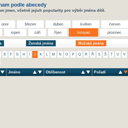
nam podle abecedy
 jmen, včetně jejich popularity pro výběr jména dítě.
únor
březen
duben
květen
červen
srpen
září
říjen
listopad
prosinec
a
Ženská jména
Mužská jména
E
F
G
H
I
J
K
L
M
N
O
P
Q
R
Ř
S
Š
T
U
V
Jméno
Oblíbenost
Pořadí