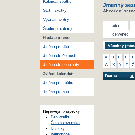
Kalendář svátků
Jmenný sez
Státní svátky
Abecední seznam
Významné dny
leden
Školní prázdniny
červenec
Hledáte jméno
Všechny jmén
Jména pro děti
Jména dle četnosti
A
B
C
Č
D
Jména dle popularity
W
X
Y
Z
Ž
Zvířecí kalendář
Datum
Jméno pro kočku
Jméno pro psa
Nejnovější příspěvky
Den vzniku
Československa
Dušičky
Velikonoce