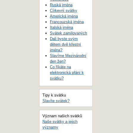
Ruská jména
Církevní svátky
Americká jména
Francouzská jména
Italská jména
Svátek zamilovaných
Dali byste svým
dětem dvě křestní
jména?
Slavíme Mezinárodní
den žen?
Co říkáte na
elektronická přání k
svátku?
Tipy k svátku
Slavíte svátek?
Význam našich svátků
Naše svátky a jejich
významy