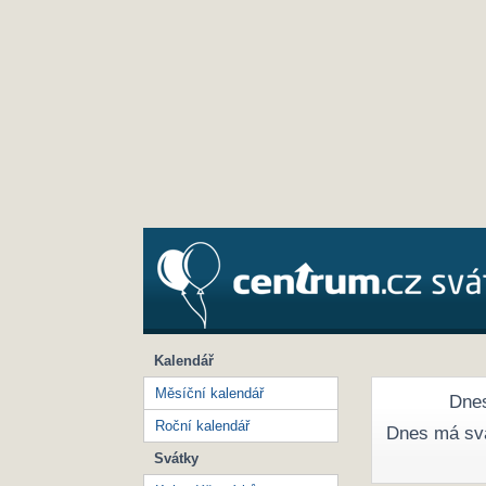
Kalendář
Měsíční kalendář
Dnes
Roční kalendář
Dnes má sv
Svátky