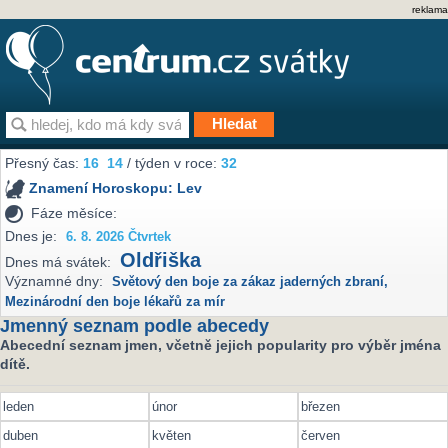
reklama
Přesný čas:
16
14
/ týden v roce:
32
Znamení Horoskopu:
Lev
Fáze měsíce:
Dnes je:
6. 8. 2026 Čtvrtek
Oldřiška
Dnes má svátek:
Významné dny:
Světový den boje za zákaz jaderných zbraní
,
Mezinárodní den boje lékařů za mír
Jmenný seznam podle abecedy
Abecední seznam jmen, včetně jejich popularity pro výběr jména
dítě.
leden
únor
březen
duben
květen
červen