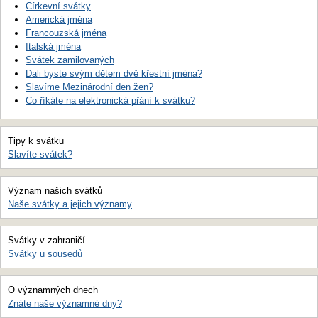
Církevní svátky
Americká jména
Francouzská jména
Italská jména
Svátek zamilovaných
Dali byste svým dětem dvě křestní jména?
Slavíme Mezinárodní den žen?
Co říkáte na elektronická přání k svátku?
Tipy k svátku
Slavíte svátek?
Význam našich svátků
Naše svátky a jejich významy
Svátky v zahraničí
Svátky u sousedů
O významných dnech
Znáte naše významné dny?