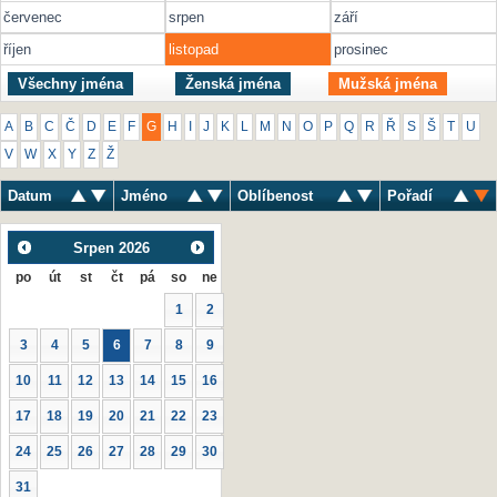
červenec
srpen
září
říjen
listopad
prosinec
Všechny jména
Ženská jména
Mužská jména
A
B
C
Č
D
E
F
G
H
I
J
K
L
M
N
O
P
Q
R
Ř
S
Š
T
U
V
W
X
Y
Z
Ž
Datum
Jméno
Oblíbenost
Pořadí
Srpen
2026
po
út
st
čt
pá
so
ne
1
2
3
4
5
6
7
8
9
10
11
12
13
14
15
16
17
18
19
20
21
22
23
24
25
26
27
28
29
30
31