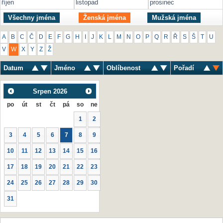
říjen
listopad
prosinec
Všechny jména
Ženská jména
Mužská jména
A
B
C
Č
D
E
F
G
H
I
J
K
L
M
N
O
P
Q
R
Ř
S
Š
T
U
V
W
X
Y
Z
Ž
Datum
Jméno
Oblíbenost
Pořadí
Srpen
2026
po
út
st
čt
pá
so
ne
1
2
3
4
5
6
7
8
9
10
11
12
13
14
15
16
17
18
19
20
21
22
23
24
25
26
27
28
29
30
31