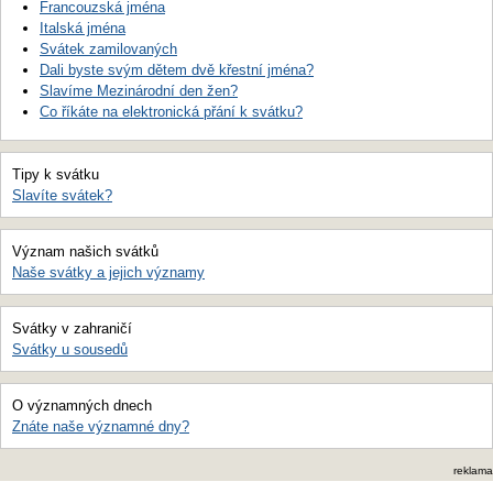
Francouzská jména
Italská jména
Svátek zamilovaných
Dali byste svým dětem dvě křestní jména?
Slavíme Mezinárodní den žen?
Co říkáte na elektronická přání k svátku?
Tipy k svátku
Slavíte svátek?
Význam našich svátků
Naše svátky a jejich významy
Svátky v zahraničí
Svátky u sousedů
O významných dnech
Znáte naše významné dny?
reklama