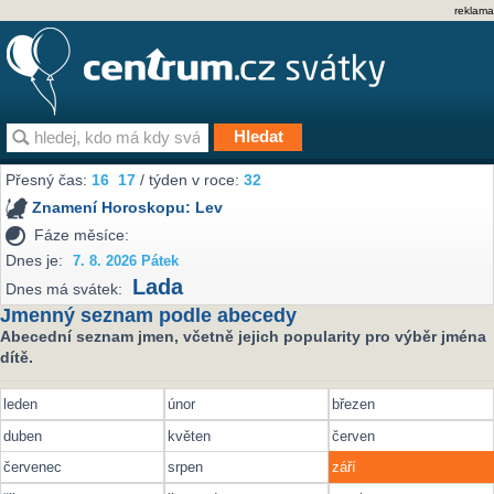
reklama
Přesný čas:
16
17
/ týden v roce:
32
Znamení Horoskopu:
Lev
Fáze měsíce:
Dnes je:
7. 8. 2026 Pátek
Lada
Dnes má svátek:
Jmenný seznam podle abecedy
Abecední seznam jmen, včetně jejich popularity pro výběr jména
dítě.
leden
únor
březen
duben
květen
červen
červenec
srpen
září