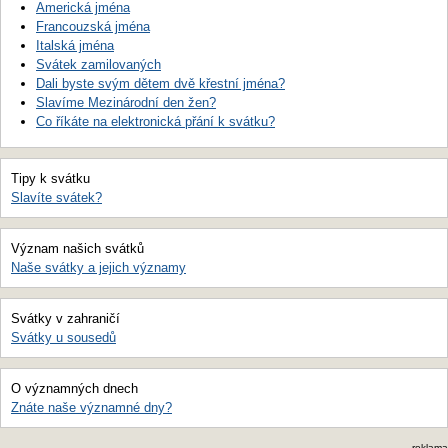
Americká jména
Francouzská jména
Italská jména
Svátek zamilovaných
Dali byste svým dětem dvě křestní jména?
Slavíme Mezinárodní den žen?
Co říkáte na elektronická přání k svátku?
Tipy k svátku
Slavíte svátek?
Význam našich svátků
Naše svátky a jejich významy
Svátky v zahraničí
Svátky u sousedů
O významných dnech
Znáte naše významné dny?
reklama