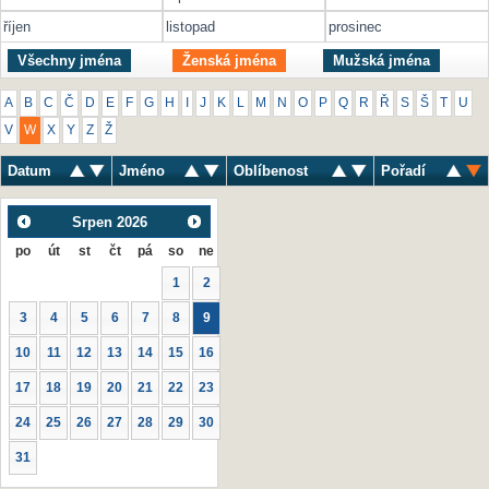
říjen
listopad
prosinec
Všechny jména
Ženská jména
Mužská jména
A
B
C
Č
D
E
F
G
H
I
J
K
L
M
N
O
P
Q
R
Ř
S
Š
T
U
V
W
X
Y
Z
Ž
Datum
Jméno
Oblíbenost
Pořadí
Srpen
2026
po
út
st
čt
pá
so
ne
1
2
3
4
5
6
7
8
9
10
11
12
13
14
15
16
17
18
19
20
21
22
23
24
25
26
27
28
29
30
31