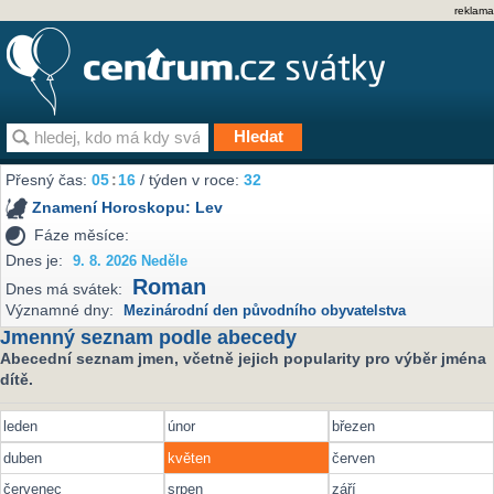
reklama
Přesný čas:
05
:
16
/ týden v roce:
32
Znamení Horoskopu:
Lev
Fáze měsíce:
Dnes je:
9. 8. 2026 Neděle
Roman
Dnes má svátek:
Významné dny:
Mezinárodní den původního obyvatelstva
Jmenný seznam podle abecedy
Abecední seznam jmen, včetně jejich popularity pro výběr jména
dítě.
leden
únor
březen
duben
květen
červen
červenec
srpen
září