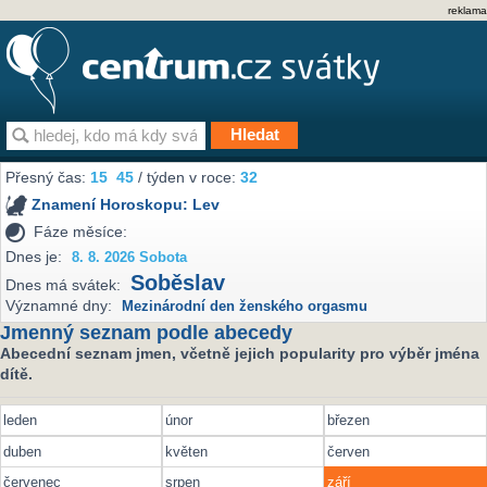
reklama
Přesný čas:
15
45
/ týden v roce:
32
Znamení Horoskopu:
Lev
Fáze měsíce:
Dnes je:
8. 8. 2026 Sobota
Soběslav
Dnes má svátek:
Významné dny:
Mezinárodní den ženského orgasmu
Jmenný seznam podle abecedy
Abecední seznam jmen, včetně jejich popularity pro výběr jména
dítě.
leden
únor
březen
duben
květen
červen
červenec
srpen
září