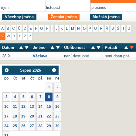
říjen
listopad
prosinec
Všechny jména
Ženská jména
Mužská jména
A
B
C
Č
D
E
F
G
H
I
J
K
L
M
N
O
P
Q
R
Ř
S
Š
T
U
V
W
X
Y
Z
Ž
Datum
Jméno
Oblíbenost
Pořadí
28.9.
Václava
není dostupné
není dostupné
Srpen
2026
po
út
st
čt
pá
so
ne
1
2
3
4
5
6
7
8
9
10
11
12
13
14
15
16
17
18
19
20
21
22
23
24
25
26
27
28
29
30
31