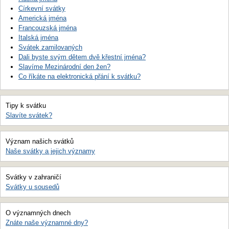
Církevní svátky
Americká jména
Francouzská jména
Italská jména
Svátek zamilovaných
Dali byste svým dětem dvě křestní jména?
Slavíme Mezinárodní den žen?
Co říkáte na elektronická přání k svátku?
Tipy k svátku
Slavíte svátek?
Význam našich svátků
Naše svátky a jejich významy
Svátky v zahraničí
Svátky u sousedů
O významných dnech
Znáte naše významné dny?