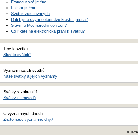
Francouzská jména
Italská jména
Svátek zamilovaných
Dali byste svým dětem dvě křestní jména?
Slavíme Mezinárodní den žen?
Co říkáte na elektronická přání k svátku?
Tipy k svátku
Slavíte svátek?
Význam našich svátků
Naše svátky a jejich významy
Svátky v zahraničí
Svátky u sousedů
O významných dnech
Znáte naše významné dny?
reklama