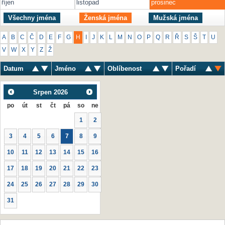
říjen
listopad
prosinec
Všechny jména
Ženská jména
Mužská jména
A
B
C
Č
D
E
F
G
H
I
J
K
L
M
N
O
P
Q
R
Ř
S
Š
T
U
V
W
X
Y
Z
Ž
Datum
Jméno
Oblíbenost
Pořadí
Srpen
2026
po
út
st
čt
pá
so
ne
1
2
3
4
5
6
7
8
9
10
11
12
13
14
15
16
17
18
19
20
21
22
23
24
25
26
27
28
29
30
31