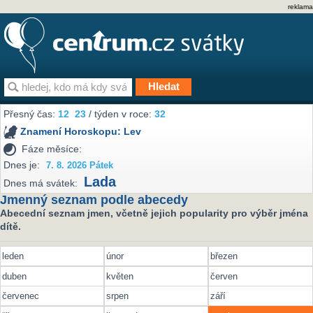
reklama
Přesný čas:
12
23
/ týden v roce:
32
Znamení Horoskopu:
Lev
Fáze měsíce:
Dnes je:
7. 8. 2026 Pátek
Lada
Dnes má svátek:
Jmenný seznam podle abecedy
Abecední seznam jmen, včetně jejich popularity pro výběr jména
dítě.
leden
únor
březen
duben
květen
červen
červenec
srpen
září