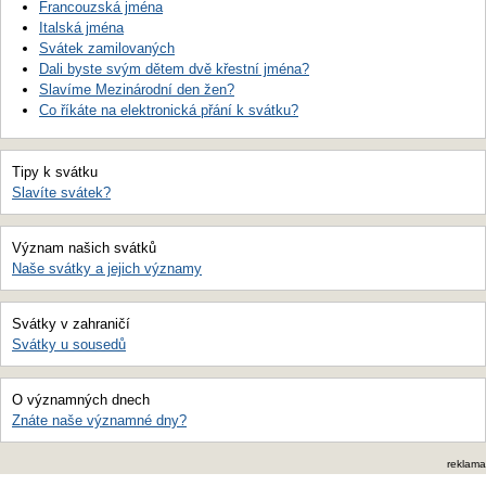
Francouzská jména
Italská jména
Svátek zamilovaných
Dali byste svým dětem dvě křestní jména?
Slavíme Mezinárodní den žen?
Co říkáte na elektronická přání k svátku?
Tipy k svátku
Slavíte svátek?
Význam našich svátků
Naše svátky a jejich významy
Svátky v zahraničí
Svátky u sousedů
O významných dnech
Znáte naše významné dny?
reklama