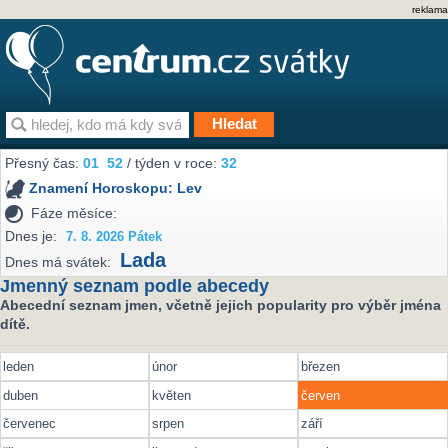
reklama
Přesný čas:
01
52
/ týden v roce:
32
Znamení Horoskopu:
Lev
Fáze měsíce:
Dnes je:
7. 8. 2026 Pátek
Lada
Dnes má svátek:
Jmenný seznam podle abecedy
Abecední seznam jmen, včetně jejich popularity pro výběr jména
dítě.
leden
únor
březen
duben
květen
červen
červenec
srpen
září