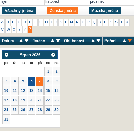
říjen
listopad
prosinec
Všechny jména
Ženská jména
Mužská jména
A
B
C
Č
D
E
F
G
H
I
J
K
L
M
N
O
P
Q
R
Ř
S
Š
T
U
V
W
X
Y
Z
Ž
Datum
Jméno
Oblíbenost
Pořadí
Srpen
2026
po
út
st
čt
pá
so
ne
1
2
3
4
5
6
7
8
9
10
11
12
13
14
15
16
17
18
19
20
21
22
23
24
25
26
27
28
29
30
31