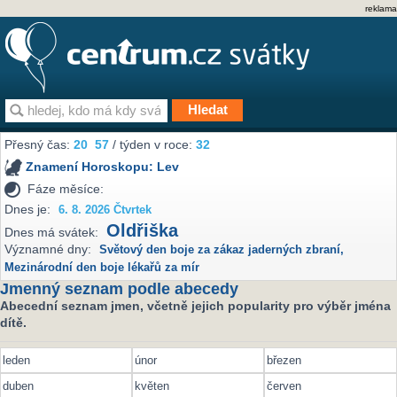
reklama
Přesný čas:
20
:
57
/ týden v roce:
32
Znamení Horoskopu:
Lev
Fáze měsíce:
Dnes je:
6. 8. 2026 Čtvrtek
Oldřiška
Dnes má svátek:
Významné dny:
Světový den boje za zákaz jaderných zbraní
,
Mezinárodní den boje lékařů za mír
Jmenný seznam podle abecedy
Abecední seznam jmen, včetně jejich popularity pro výběr jména
dítě.
leden
únor
březen
duben
květen
červen