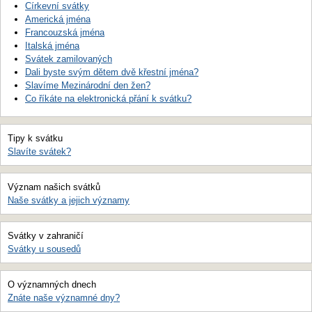
Církevní svátky
Americká jména
Francouzská jména
Italská jména
Svátek zamilovaných
Dali byste svým dětem dvě křestní jména?
Slavíme Mezinárodní den žen?
Co říkáte na elektronická přání k svátku?
Tipy k svátku
Slavíte svátek?
Význam našich svátků
Naše svátky a jejich významy
Svátky v zahraničí
Svátky u sousedů
O významných dnech
Znáte naše významné dny?