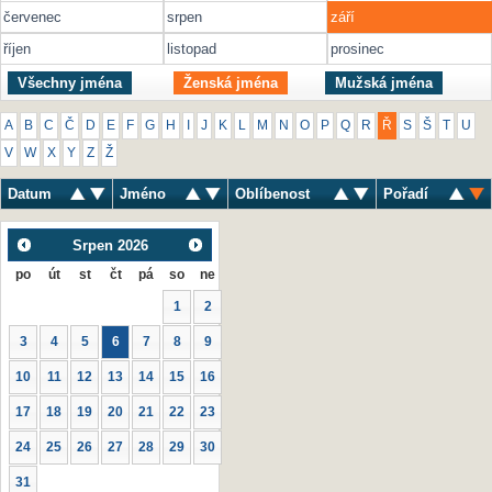
červenec
srpen
září
říjen
listopad
prosinec
Všechny jména
Ženská jména
Mužská jména
A
B
C
Č
D
E
F
G
H
I
J
K
L
M
N
O
P
Q
R
Ř
S
Š
T
U
V
W
X
Y
Z
Ž
Datum
Jméno
Oblíbenost
Pořadí
Srpen
2026
po
út
st
čt
pá
so
ne
1
2
3
4
5
6
7
8
9
10
11
12
13
14
15
16
17
18
19
20
21
22
23
24
25
26
27
28
29
30
31