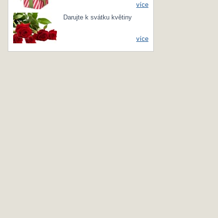
více
Darujte k svátku květiny
více