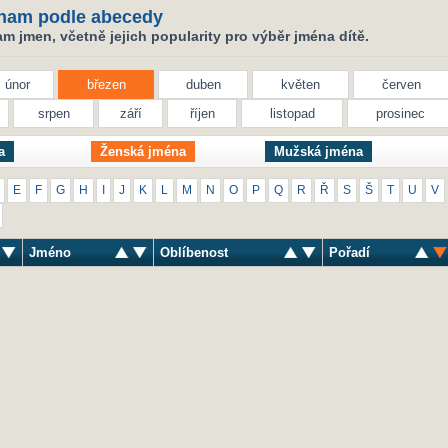
nam podle abecedy
 jmen, včetně jejich popularity pro výběr jména dítě.
únor
březen
duben
květen
červen
srpen
září
říjen
listopad
prosinec
a
Ženská jména
Mužská jména
E
F
G
H
I
J
K
L
M
N
O
P
Q
R
Ř
S
Š
T
U
V
Jméno
Oblíbenost
Pořadí