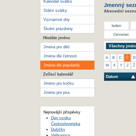
Kalendář svátků
Jmenný sez
Státní svátky
Abecední seznam
Významné dny
leden
Školní prázdniny
červenec
Hledáte jméno
Všechny jmén
Jména pro děti
Jména dle četnosti
A
B
C
Č
D
Jména dle popularity
W
X
Y
Z
Ž
Zvířecí kalendář
Datum
Jméno pro kočku
Jméno pro psa
Nejnovější příspěvky
Den vzniku
Československa
Dušičky
Velikonoce