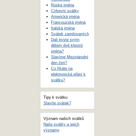
Ruská jména
Církevní svátky
Americká jména
Francouzská jména
Italská jména
Svátek zamilovaných
Dali byste svým
dětem dvě křestní
jména?
Slavíme Mezinárodní
den žen?
Co říkáte na
elektronická přání k
svátku?
Tipy k svátku
Slavíte svátek?
Význam našich svátků
Naše svátky a jejich
významy