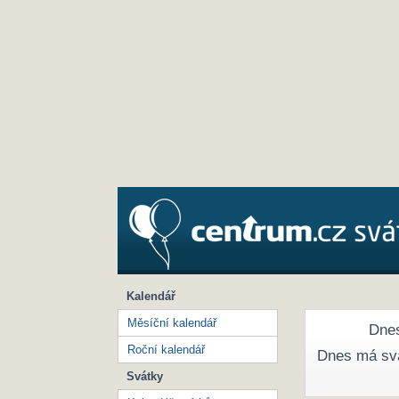
Kalendář
Měsíční kalendář
Dnes
Roční kalendář
Dnes má sv
Svátky