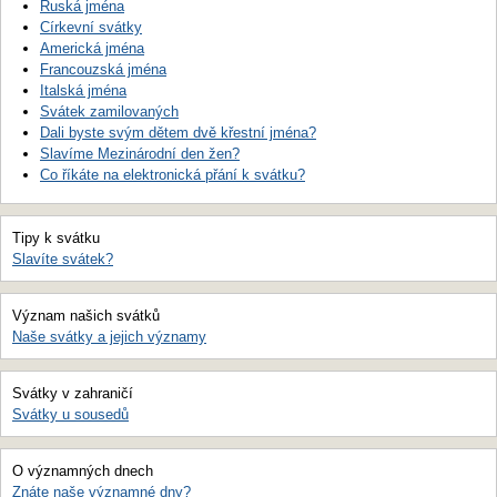
Ruská jména
Církevní svátky
Americká jména
Francouzská jména
Italská jména
Svátek zamilovaných
Dali byste svým dětem dvě křestní jména?
Slavíme Mezinárodní den žen?
Co říkáte na elektronická přání k svátku?
Tipy k svátku
Slavíte svátek?
Význam našich svátků
Naše svátky a jejich významy
Svátky v zahraničí
Svátky u sousedů
O významných dnech
Znáte naše významné dny?