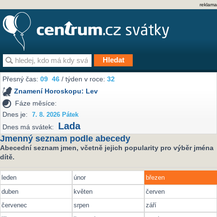
reklama
Přesný čas:
09
46
/ týden v roce:
32
Znamení Horoskopu:
Lev
Fáze měsíce:
Dnes je:
7. 8. 2026 Pátek
Lada
Dnes má svátek:
Jmenný seznam podle abecedy
Abecední seznam jmen, včetně jejich popularity pro výběr jména
dítě.
leden
únor
březen
duben
květen
červen
červenec
srpen
září