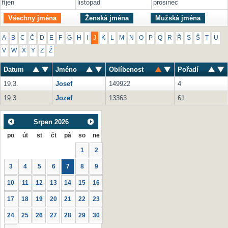
říjen
listopad
prosinec
Všechny jména
Ženská jména
Mužská jména
A
B
C
Č
D
E
F
G
H
I
J
K
L
M
N
O
P
Q
R
Ř
S
Š
T
U
V
W
X
Y
Z
Ž
Datum
Jméno
Oblíbenost
Pořadí
19.3.
Josef
149922
4
19.3.
Jozef
13363
61
Srpen
2026
po
út
st
čt
pá
so
ne
1
2
3
4
5
6
7
8
9
10
11
12
13
14
15
16
17
18
19
20
21
22
23
24
25
26
27
28
29
30