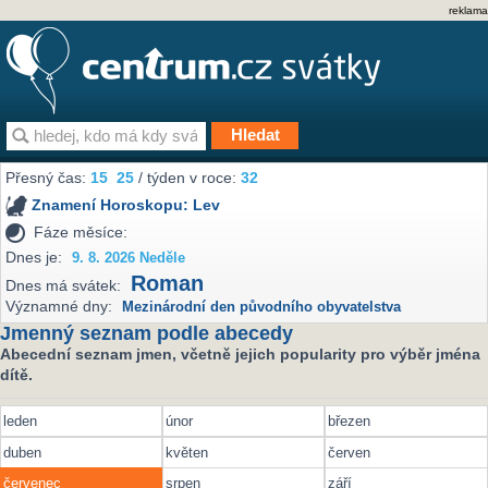
reklama
Přesný čas:
15
25
/ týden v roce:
32
Znamení Horoskopu:
Lev
Fáze měsíce:
Dnes je:
9. 8. 2026 Neděle
Roman
Dnes má svátek:
Významné dny:
Mezinárodní den původního obyvatelstva
Jmenný seznam podle abecedy
Abecední seznam jmen, včetně jejich popularity pro výběr jména
dítě.
leden
únor
březen
duben
květen
červen
červenec
srpen
září