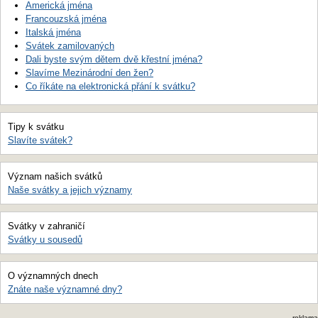
Americká jména
Francouzská jména
Italská jména
Svátek zamilovaných
Dali byste svým dětem dvě křestní jména?
Slavíme Mezinárodní den žen?
Co říkáte na elektronická přání k svátku?
Tipy k svátku
Slavíte svátek?
Význam našich svátků
Naše svátky a jejich významy
Svátky v zahraničí
Svátky u sousedů
O významných dnech
Znáte naše významné dny?
reklama