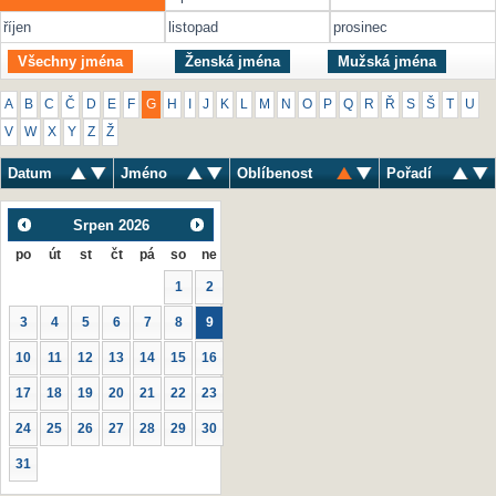
říjen
listopad
prosinec
Všechny jména
Ženská jména
Mužská jména
A
B
C
Č
D
E
F
G
H
I
J
K
L
M
N
O
P
Q
R
Ř
S
Š
T
U
V
W
X
Y
Z
Ž
Datum
Jméno
Oblíbenost
Pořadí
Srpen
2026
po
út
st
čt
pá
so
ne
1
2
3
4
5
6
7
8
9
10
11
12
13
14
15
16
17
18
19
20
21
22
23
24
25
26
27
28
29
30
31