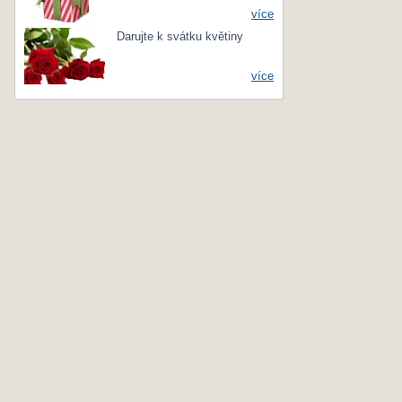
více
Darujte k svátku květiny
více