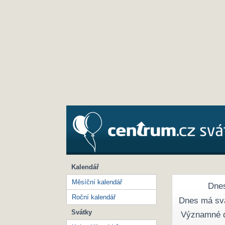
Kalendář
Měsíční kalendář
Dnes
Roční kalendář
Dnes má sv
Svátky
Významné 