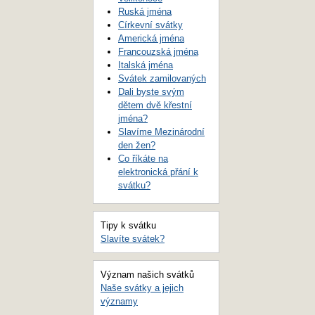
Ruská jména
Církevní svátky
Americká jména
Francouzská jména
Italská jména
Svátek zamilovaných
Dali byste svým
dětem dvě křestní
jména?
Slavíme Mezinárodní
den žen?
Co říkáte na
elektronická přání k
svátku?
Tipy k svátku
Slavíte svátek?
Význam našich svátků
Naše svátky a jejich
významy