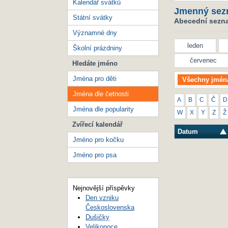
Kalendář svátků
Jmenný sez
Státní svátky
Abecední seznam
Významné dny
leden
Školní prázdniny
červenec
Hledáte jméno
Jména pro děti
Všechny jmén
Jména dle četnosti
A
B
C
Č
D
Jména dle popularity
W
X
Y
Z
Ž
Zvířecí kalendář
Datum
Jméno pro kočku
Jméno pro psa
Nejnovější příspěvky
Den vzniku
Československa
Dušičky
Velikonoce