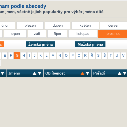
nam podle abecedy
 jmen, včetně jejich popularity pro výběr jména dítě.
únor
březen
duben
květen
červen
srpen
září
říjen
listopad
prosinec
a
Ženská jména
Mužská jména
E
F
G
H
I
J
K
L
M
N
O
P
Q
R
Ř
S
Š
T
U
V
Jméno
Oblíbenost
Pořadí