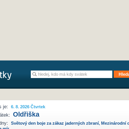
 je:
6. 8. 2026 Čtvrtek
Oldřiška
átek:
dny:
Světový den boje za zákaz jaderných zbraní
,
Mezinárodní 
a mír