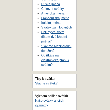
Ruská jména
Církevní svátky
Americká jména
Francouzská jména
Italská jména
Svátek zamilovaných
Dali byste svým
dětem dvě křestní
jména?
Slavíme Mezinárodní
den žen?
Co říkáte na
elektronická přání k
svátku?
Tipy k svátku
Slavíte svátek?
Význam našich svátků
Naše svátky a jejich
významy