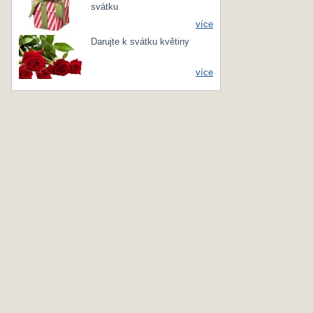
svátku
více
Darujte k svátku květiny
více