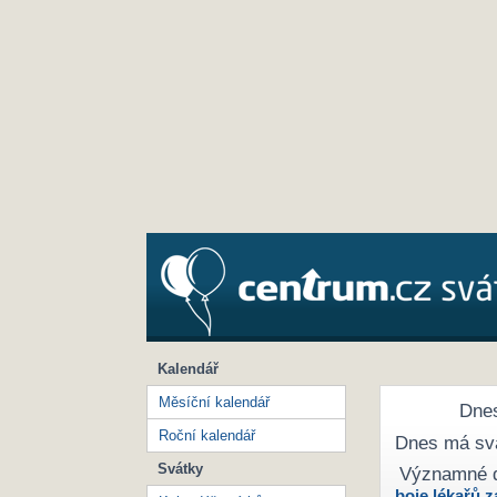
Kalendář
Měsíční kalendář
Dnes
Roční kalendář
Dnes má sv
Svátky
Významné 
boje lékařů z