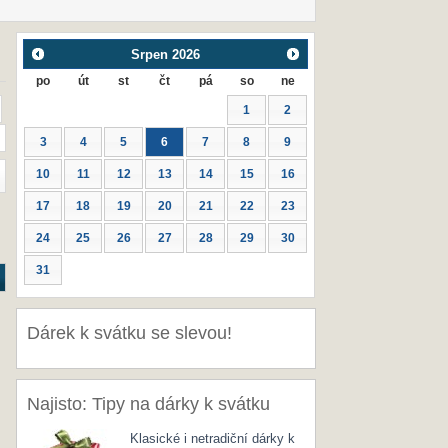
Srpen
2026
po
út
st
čt
pá
so
ne
1
2
3
4
5
6
7
8
9
10
11
12
13
14
15
16
17
18
19
20
21
22
23
24
25
26
27
28
29
30
31
Dárek k svátku se slevou!
Najisto: Tipy na dárky k svátku
Klasické i netradiční dárky k