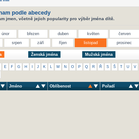
nam podle abecedy
 jmen, včetně jejich popularity pro výběr jména dítě.
únor
březen
duben
květen
červen
srpen
září
říjen
listopad
prosinec
a
Ženská jména
Mužská jména
E
F
G
H
I
J
K
L
M
N
O
P
Q
R
Ř
S
Š
T
U
V
Jméno
Oblíbenost
Pořadí