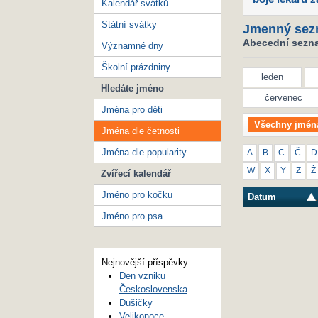
Kalendář svátků
Státní svátky
Jmenný sez
Abecední seznam
Významné dny
Školní prázdniny
leden
Hledáte jméno
červenec
Jména pro děti
Všechny jmén
Jména dle četnosti
Jména dle popularity
A
B
C
Č
D
W
X
Y
Z
Ž
Zvířecí kalendář
Jméno pro kočku
Datum
Jméno pro psa
Nejnovější příspěvky
Den vzniku
Československa
Dušičky
Velikonoce