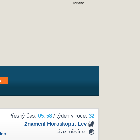
reklama
Přesný čas:
05
:
58
/ týden v roce:
32
Znamení Horoskopu:
Lev
Fáze měsíce:
den