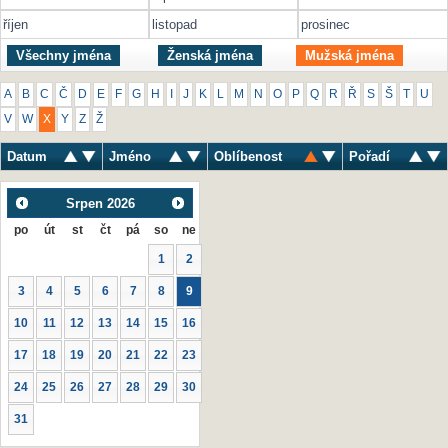
říjen
listopad
prosinec
Všechny jména
Ženská jména
Mužská jména
A
B
C
Č
D
E
F
G
H
I
J
K
L
M
N
O
P
Q
R
Ř
S
Š
T
U
V
W
X
Y
Z
Ž
Datum
Jméno
Oblíbenost
Pořadí
Srpen
2026
po
út
st
čt
pá
so
ne
1
2
3
4
5
6
7
8
9
10
11
12
13
14
15
16
17
18
19
20
21
22
23
24
25
26
27
28
29
30
31