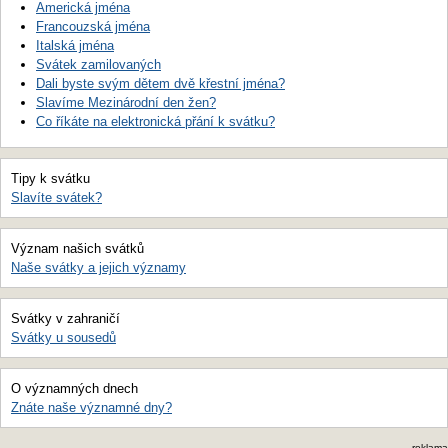
Americká jména
Francouzská jména
Italská jména
Svátek zamilovaných
Dali byste svým dětem dvě křestní jména?
Slavíme Mezinárodní den žen?
Co říkáte na elektronická přání k svátku?
Tipy k svátku
Slavíte svátek?
Význam našich svátků
Naše svátky a jejich významy
Svátky v zahraničí
Svátky u sousedů
O významných dnech
Znáte naše významné dny?
reklama