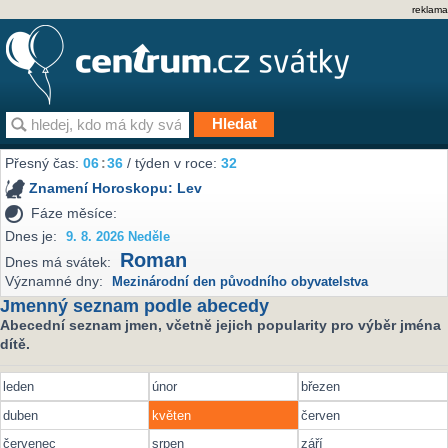
reklama
Přesný čas:
06
:
36
/ týden v roce:
32
Znamení Horoskopu:
Lev
Fáze měsíce:
Dnes je:
9. 8. 2026 Neděle
Roman
Dnes má svátek:
Významné dny:
Mezinárodní den původního obyvatelstva
Jmenný seznam podle abecedy
Abecední seznam jmen, včetně jejich popularity pro výběr jména
dítě.
leden
únor
březen
duben
květen
červen
červenec
srpen
září