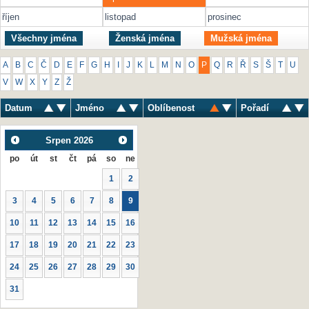
říjen
listopad
prosinec
Všechny jména
Ženská jména
Mužská jména
A
B
C
Č
D
E
F
G
H
I
J
K
L
M
N
O
P
Q
R
Ř
S
Š
T
U
V
W
X
Y
Z
Ž
Datum
Jméno
Oblíbenost
Pořadí
Srpen
2026
po
út
st
čt
pá
so
ne
1
2
3
4
5
6
7
8
9
10
11
12
13
14
15
16
17
18
19
20
21
22
23
24
25
26
27
28
29
30
31