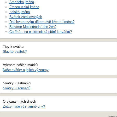
Americká jména
Francouzská jména
Italská jména
Svátek zamilovaných
Dali byste svým dětem dvě křestní jména?
Slavíme Mezinárodní den žen?
Co říkáte na elektronická přání k svátku?
Tipy k svátku
Slavíte svátek?
Význam našich svátků
Naše svátky a jejich významy
Svátky v zahraničí
Svátky u sousedů
O významných dnech
Znáte naše významné dny?
reklama