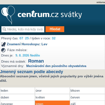
reklama
Přesný čas:
07
25
/ týden v roce:
32
Znamení Horoskopu:
Lev
Fáze měsíce:
Dnes je:
9. 8. 2026 Neděle
Roman
Dnes má svátek:
Významné dny:
Mezinárodní den původního obyvatelstva
Jmenný seznam podle abecedy
Abecední seznam jmen, včetně jejich popularity pro výběr jména
dítě.
leden
únor
březen
duben
květen
červen
červenec
srpen
září