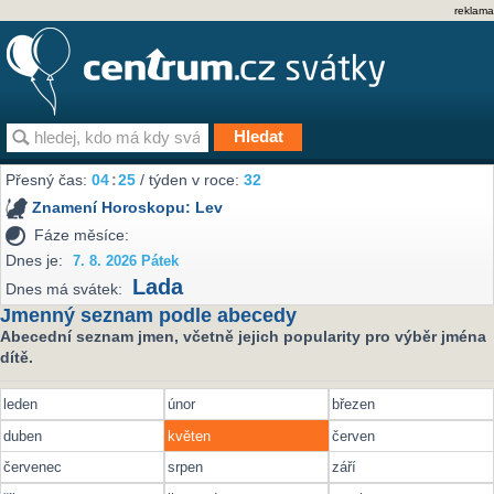
reklama
Přesný čas:
04
:
25
/ týden v roce:
32
Znamení Horoskopu:
Lev
Fáze měsíce:
Dnes je:
7. 8. 2026 Pátek
Lada
Dnes má svátek:
Jmenný seznam podle abecedy
Abecední seznam jmen, včetně jejich popularity pro výběr jména
dítě.
leden
únor
březen
duben
květen
červen
červenec
srpen
září