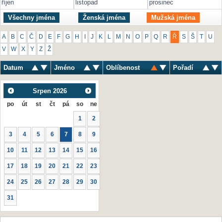
říjen
listopad
prosinec
Všechny jména
Ženská jména
Mužská jména
A
B
C
Č
D
E
F
G
H
I
J
K
L
M
N
O
P
Q
R
Ř
S
Š
T
U
V
W
X
Y
Z
Ž
Datum
Jméno
Oblíbenost
Pořadí
Srpen
2026
po
út
st
čt
pá
so
ne
1
2
3
4
5
6
7
8
9
10
11
12
13
14
15
16
17
18
19
20
21
22
23
24
25
26
27
28
29
30
31