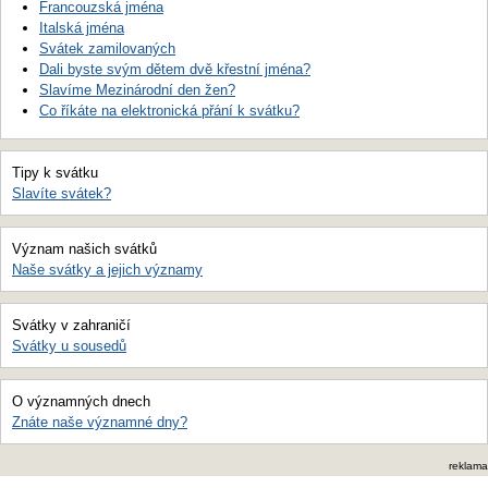
Francouzská jména
Italská jména
Svátek zamilovaných
Dali byste svým dětem dvě křestní jména?
Slavíme Mezinárodní den žen?
Co říkáte na elektronická přání k svátku?
Tipy k svátku
Slavíte svátek?
Význam našich svátků
Naše svátky a jejich významy
Svátky v zahraničí
Svátky u sousedů
O významných dnech
Znáte naše významné dny?
reklama