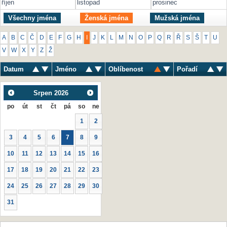
říjen
listopad
prosinec
Všechny jména
Ženská jména
Mužská jména
A
B
C
Č
D
E
F
G
H
I
J
K
L
M
N
O
P
Q
R
Ř
S
Š
T
U
V
W
X
Y
Z
Ž
Datum
Jméno
Oblíbenost
Pořadí
Srpen
2026
po
út
st
čt
pá
so
ne
1
2
3
4
5
6
7
8
9
10
11
12
13
14
15
16
17
18
19
20
21
22
23
24
25
26
27
28
29
30
31