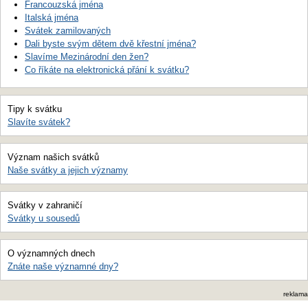
Francouzská jména
Italská jména
Svátek zamilovaných
Dali byste svým dětem dvě křestní jména?
Slavíme Mezinárodní den žen?
Co říkáte na elektronická přání k svátku?
Tipy k svátku
Slavíte svátek?
Význam našich svátků
Naše svátky a jejich významy
Svátky v zahraničí
Svátky u sousedů
O významných dnech
Znáte naše významné dny?
reklama