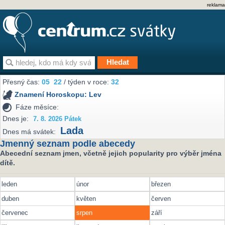
reklama
Přesný čas:
05
22
/ týden v roce:
32
Znamení Horoskopu:
Lev
Fáze měsíce:
Dnes je:
7. 8. 2026 Pátek
Lada
Dnes má svátek:
Jmenný seznam podle abecedy
Abecední seznam jmen, včetně jejich popularity pro výběr jména
dítě.
leden
únor
březen
duben
květen
červen
červenec
srpen
září