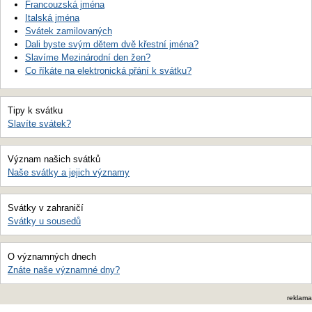
Francouzská jména
Italská jména
Svátek zamilovaných
Dali byste svým dětem dvě křestní jména?
Slavíme Mezinárodní den žen?
Co říkáte na elektronická přání k svátku?
Tipy k svátku
Slavíte svátek?
Význam našich svátků
Naše svátky a jejich významy
Svátky v zahraničí
Svátky u sousedů
O významných dnech
Znáte naše významné dny?
reklama