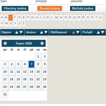
říjen
listopad
prosinec
Všechny jména
Ženská jména
Mužská jména
A
B
C
Č
D
E
F
G
H
I
J
K
L
M
N
O
P
Q
R
Ř
S
Š
T
U
V
W
X
Y
Z
Ž
Datum
Jméno
Oblíbenost
Pořadí
Srpen
2026
po
út
st
čt
pá
so
ne
1
2
3
4
5
6
7
8
9
10
11
12
13
14
15
16
17
18
19
20
21
22
23
24
25
26
27
28
29
30
31