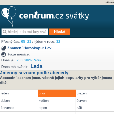
reklama
Přesný čas:
05
21
/ týden v roce:
32
Znamení Horoskopu:
Lev
Fáze měsíce:
Dnes je:
7. 8. 2026 Pátek
Lada
Dnes má svátek:
Jmenný seznam podle abecedy
Abecední seznam jmen, včetně jejich popularity pro výběr jména
dítě.
leden
únor
březen
duben
květen
červen
červenec
srpen
září